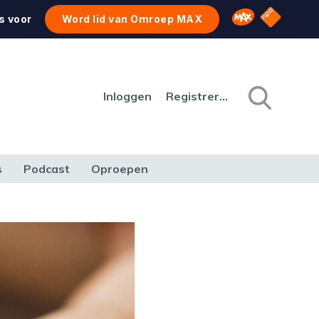
NPO Star
Omroep MAX
s voor
Word lid van Omroep MAX
Inloggen
Registreren
s
Podcast
Oproepen
CULTUUR
NATUUR & MILIEU
REIZEN & VERKEER