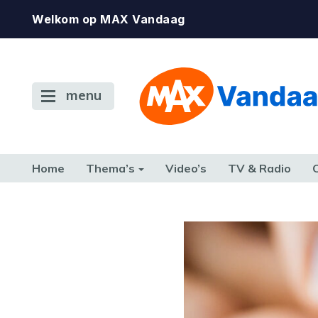
Welkom op MAX Vandaag
menu
Home
Thema’s
Video’s
TV & Radio
CONSUMENT
ETEN & DRINKEN
FAMILIE & RELATIE
GELD, W
TERUG NAAR TOEN