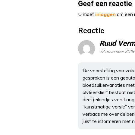
Geef een reactie
U moet
inloggen
om een r
Reactie
Ruud Verm
22 november 2018
De voorstelling van zake
gesproken is een geauto
bloedsuikervariaties me
alvleesklier” bestaat ni
deel (eilandjes van Lan
“kunstmatige versie” va
verbaas me over de beric
juist te informeren met