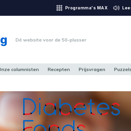
Programma's MAX
Lee
Dé website voor de 50-plusser
Onze columnisten
Recepten
Prijsvragen
Puzzel
ERK & RECHT
GEZONDHEID & SPORT
HUIS, TUIN & HOBBY
MEDIA & 