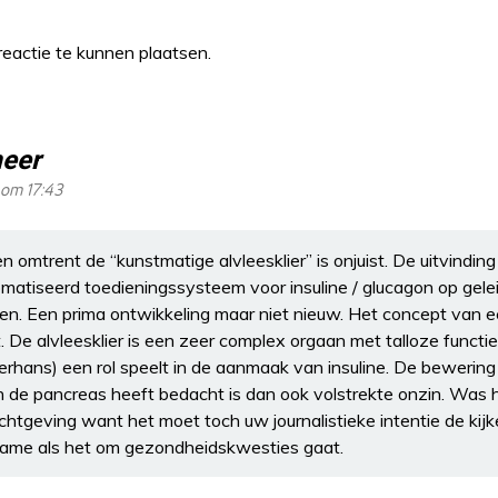
eactie te kunnen plaatsen.
eer
 om 17:43
n omtrent de “kunstmatige alvleesklier” is onjuist. De uitvindi
matiseerd toedieningssysteem voor insuline / glucagon op gele
ten. Een prima ontwikkeling maar niet nieuw. Het concept van 
et. De alvleesklier is een zeer complex orgaan met talloze funct
gerhans) een rol speelt in de aanmaak van insuline. De bewerin
n de pancreas heeft bedacht is dan ook volstrekte onzin. Was 
htgeving want het moet toch uw journalistieke intentie de kijker 
 name als het om gezondheidskwesties gaat.