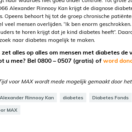
ijgt haar waardes niet goed onder controle. Tot grote 
D66 Alexander Rinnooy Kan krijgt de diagnose diabete
ar is. Opeens behoort hij tot de groep chronische patiën
el veel mensen overlijden. “Ik ben enorm geschrokken
s ouders te horen krijgt dat je kind diabetes heeft”. Da
zoek naar diabetes mogelijk te maken.
s
zet alles op alles om mensen met diabetes de vr
pt u mee? Bel 0800 – 0507 (gratis) of
word dona
Tijd voor MAX wordt mede mogelijk gemaakt door het
Alexander Rinnooy Kan
diabetes
Diabetes Fonds
oor MAX