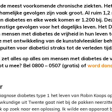
n de meest voorkomende chronische ziekten. Het
hamelijke gevolgen zijn vaak groot. Al ruim 1,2 
n diabetes en elke week komen er 1.200 bij. D
rnstige gevolgen voor het dagelijks leven. Het 
m mensen met diabetes de vrijheid in hun leven 
 met ontwikkeling van de kunstalvleesklier beh
uiten voor diabetici straks tot de verleden tijd
s
zet alles op alles om mensen met diabetes de vr
pt u mee? Bel 0800 – 0507 (gratis) of
word dona
r
diagnose diabetes type 1 het leven van Robin Koops op
undige uit Twente gaat niet bij de pakken neerzitten
ik op zoek naar een oplossing. Ik wilde een apparaat