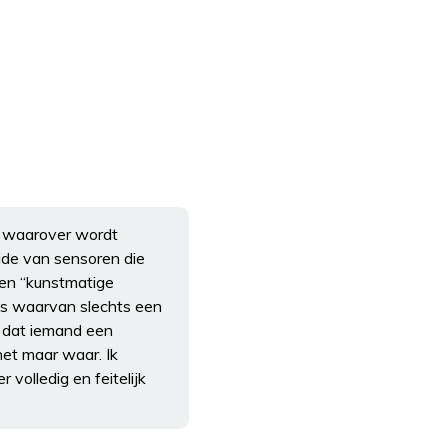
ng waarover wordt
ide van sensoren die
een “kunstmatige
ies waarvan slechts een
g dat iemand een
het maar waar. Ik
volledig en feitelijk