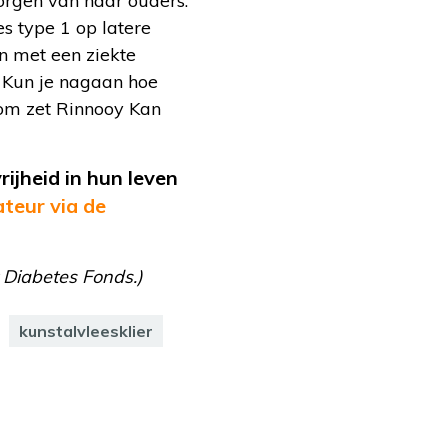
zorgen van haar ouders.
s type 1 op latere
ten met een ziekte
. Kun je nagaan hoe
arom zet Rinnooy Kan
ijheid in hun leven
teur via de
 Diabetes Fonds.)
kunstalvleesklier