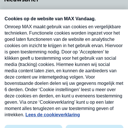
Neem hier een gratis abonnement op onze
nieuwsbrief. Elke vrijdag- en dinsdagochtend in
uw mailbox.
Verzend
Nieuwsbrief
Neem hier een gratis abonnement op onze
nieuwsbrief. Elke vrijdag- en dinsdagochtend in uw
mailbox.
Contact
Algemene voorwaarden
Privacyverklaring
Cookieverklaring