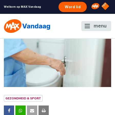
NPO S
Omroep 
Word lid
Welkom op MAX Vandaag
menu
GEZONDHEID & SPORT