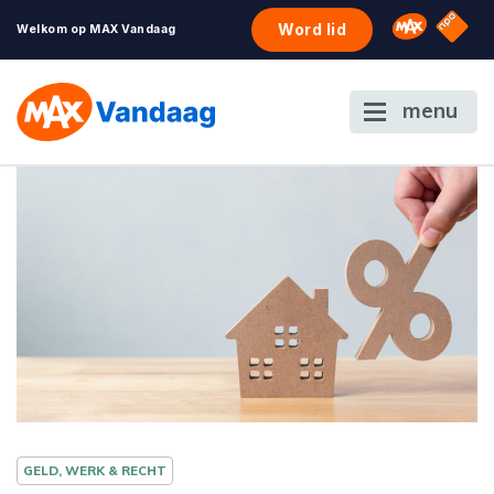
NPO S
Omroep 
Word lid
Welkom op MAX Vandaag
menu
GELD, WERK & RECHT