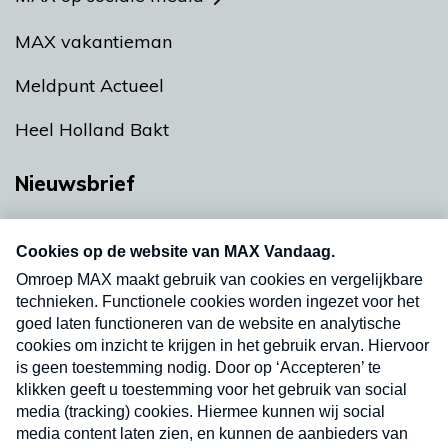
MAX vakantieman
Meldpunt Actueel
Heel Holland Bakt
Nieuwsbrief
Neem hier een gratis abonnement op onze
nieuwsbrief. Elke vrijdag- en dinsdagochtend in
uw mailbox.
Verzend