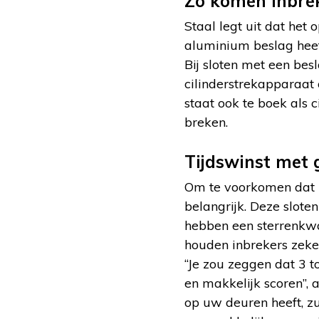
Zo komen inbre
Staal legt uit dat het 
aluminium beslag heef
Bij sloten met een besl
cilinderstrekapparaat 
staat ook te boek als 
breken.
Tijdswinst met 
Om te voorkomen dat in
belangrijk. Deze slote
hebben een sterrenkwa
houden inbrekers zeke
“Je zou zeggen dat 3 to
en makkelijk scoren”, 
op uw deuren heeft, zu