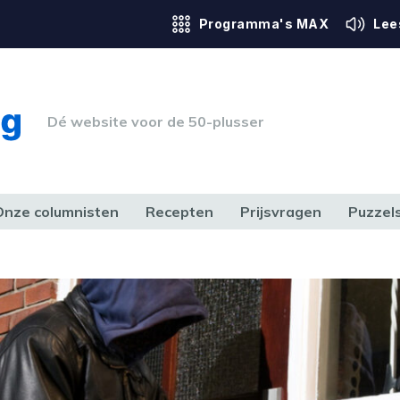
Programma's MAX
Lee
Dé website voor de 50-plusser
Onze columnisten
Recepten
Prijsvragen
Puzzel
ERK & RECHT
GEZONDHEID & SPORT
HUIS, TUIN & HOBBY
MEDIA & 