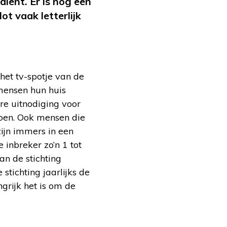
ient. Er is nog een
ot vaak letterlijk
het tv-spotje van de
 mensen hun huis
re uitnodiging voor
 doen. Ook mensen die
zijn immers in een
 inbreker zo’n 1 tot
an de stichting
tichting jaarlijks de
rijk het is om de