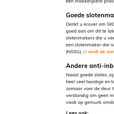
een makkelijkere prooi
Goede slotenma
Denkt u erover om SKG
goed aan om dit te la
slotenmakers die u vee
een slotenmaker die is
(NSSG).
U vindt de aan
Andere anti-inb
Naast goede sloten, zi
heel veel handige en t
zomaar voor de deur t
verstandig om geen mobi
vaak op gemunt, omdat
Lees ook: