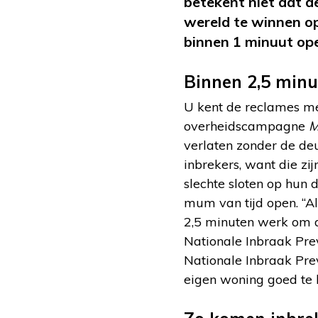
betekent niet dat d
wereld te winnen op 
binnen 1 minuut op
Binnen 2,5 minu
U kent de reclames me
overheidscampagne
M
verlaten zonder de deu
inbrekers, want die zi
slechte sloten op hun d
mum van tijd open. “Als
2,5 minuten werk om de
Nationale Inbraak Prev
Nationale Inbraak Pre
eigen woning goed te 