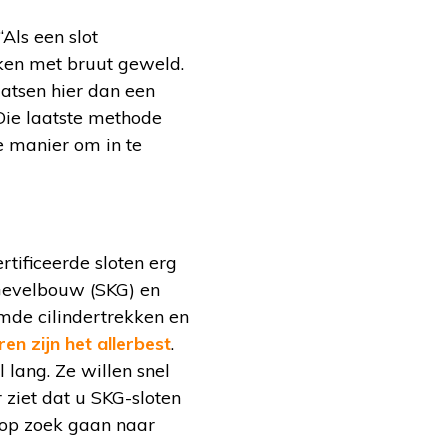
“Als een slot
kken met bruut geweld.
aatsen hier dan een
 Die laatste methode
e manier om in te
rtificeerde sloten erg
 Gevelbouw (SKG) en
mde cilindertrekken en
en zijn het allerbest
.
 lang. Ze willen snel
 ziet dat u SKG-sloten
n op zoek gaan naar