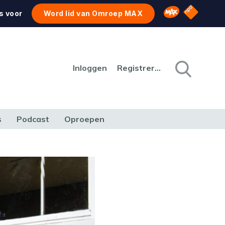
NPO Star
Omroep MAX
s voor
Word lid van Omroep MAX
Inloggen
Registreren
s
Podcast
Oproepen
CULTUUR
NATUUR & MILIEU
REIZEN & VERKEER