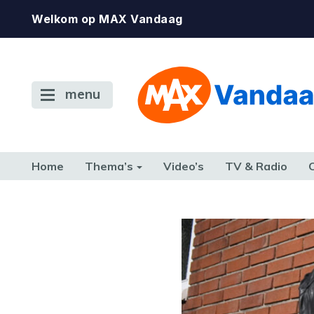
Welkom op MAX Vandaag
menu
Home
Thema’s
Video’s
TV & Radio
CONSUMENT
ETEN & DRINKEN
FAMILIE & RELATIE
GELD, W
TERUG NAAR TOEN