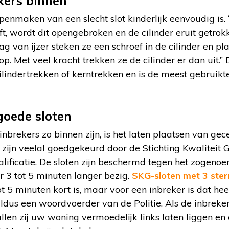
kers binnen
openmaken van een slecht slot kinderlijk eenvoudig is. 
t, wordt dit opengebroken en de cilinder eruit getro
ag van ijzer steken ze een schroef in de cilinder en pl
op. Met veel kracht trekken ze de cilinder er dan uit.”
cilindertrekken of kerntrekken en is de meest gebruikt
goede sloten
brekers zo binnen zijn, is het laten plaatsen van gece
n zijn veelal goedgekeurd door de Stichting Kwaliteit
lificatie. De sloten zijn beschermd tegen het zogenoe
r 3 tot 5 minuten langer bezig.
SKG-sloten met 3 sterr
t 5 minuten kort is, maar voor een inbreker is dat heel
aldus een woordvoerder van de Politie. Als de inbreker
llen zij uw woning vermoedelijk links laten liggen e