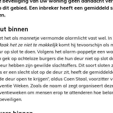
e beveiliging van uw woning geen aandacht verd
dit gebied. Een inbreker heeft een gemiddeld sl
en.
ut binnen
t het als mannetje vermomde alarmlicht vast wel. In 
aak het ze niet te makkelijk
komt hij tevoorschijn als
r op slot te doen. Volgens het alarm-poppetje een wa
jn gek op achteloze burgers die hun deur niet op slot
eur hebben zijn gewilde slachtoffers. Dit soort sloten 
 er een slecht slot op de deur zit, heeft de gemiddelde
 deur open te krijgen”, aldus Coen Staal, voorzitter v
entie Weken. Zoals de naam al zegt organiseert deze s
ventieweken om mensen erop te attenderen hoe belang
beveiligen.