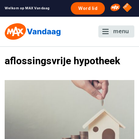
NPO S
Omroep 
Word lid
Welkom op MAX Vandaag
menu
aflossingsvrije hypotheek