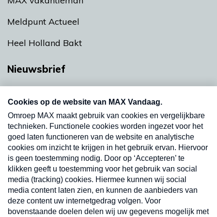
MAX vakantieman
Meldpunt Actueel
Heel Holland Bakt
Nieuwsbrief
Neem hier een gratis abonnement op onze
nieuwsbrief. Elke vrijdag- en dinsdagochtend in
uw mailbox.
Verzend