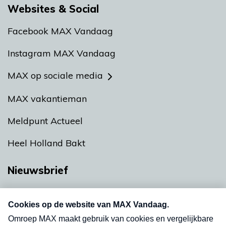
Websites & Social
Facebook MAX Vandaag
Instagram MAX Vandaag
MAX op sociale media
MAX vakantieman
Meldpunt Actueel
Heel Holland Bakt
Nieuwsbrief
Neem hier een gratis abonnement op onze
nieuwsbrief. Elke vrijdag- en dinsdagochtend in
uw mailbox.