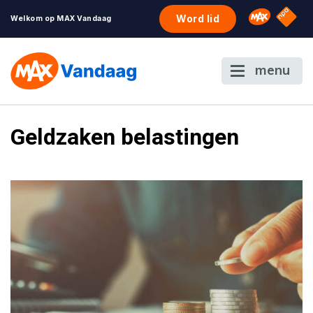
NPO S
Omroep 
Word lid
Welkom op MAX Vandaag
menu
Geldzaken belastingen