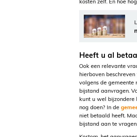
kosten zelf. En hoe ho
L
Heeft u al beta
Ook een relevante vra
hierboven beschreven 
volgens de gemeente ni
bijstand aanvragen. V
kunt u wel bijzondere 
nog doen? In de
gemee
niet betaald heeft. Ma
bijstand aan te vragen
Kortom, het aanvragen 