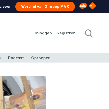
NPO Star
Omroep MAX
s voor
Word lid van Omroep MAX
Inloggen
Registreren
s
Podcast
Oproepen
CULTUUR
NATUUR & MILIEU
REIZEN & VERKEER