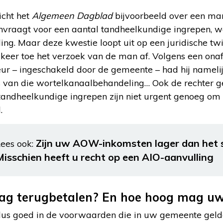
icht het
Algemeen Dagblad
bijvoorbeeld over een man
anvraagt voor een aantal tandheelkundige ingrepen, 
ng. Maar deze kwestie loopt uit op een juridische tw
 keer toe het verzoek van de man af. Volgens een ona
ur – ingeschakeld door de gemeente – had hij namelij
ats van die wortelkanaalbehandeling… Ook de rechter 
 tandheelkundige ingrepen zijn niet urgent genoeg om 
.
Zijn uw AOW-inkomsten lager dan het 
ees ook:
Misschien heeft u recht op een AIO-aanvulling
rag terugbetalen? En hoe hoog mag uw
us goed in de voorwaarden die in uw gemeente gelde