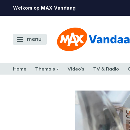
Welkom op MAX Vandaag
menu
Home
Thema’s
Video’s
TV & Radio
CONSUMENT
ETEN & DRINKEN
FAMILIE & RELATIE
GELD, W
TERUG NAAR TOEN