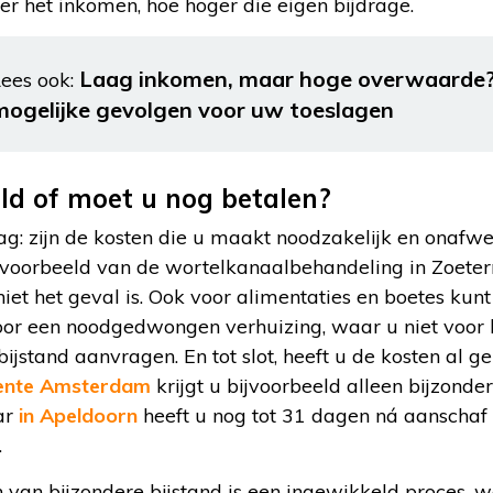
ger het inkomen, hoe hoger die eigen bijdrage.
Laag inkomen, maar hoge overwaarde? 
ees ook:
mogelijke gevolgen voor uw toeslagen
ald of moet u nog betalen?
ag: zijn de kosten die u maakt noodzakelijk en onaf
voorbeeld van de wortelkanaalbehandeling in Zoeter
et het geval is. Ook voor alimentaties en boetes kunt
oor een noodgedwongen verhuizing, waar u niet voor 
bijstand aanvragen. En tot slot, heeft u de kosten al 
nte Amsterdam
krijgt u bijvoorbeeld alleen bijzonder
ar
in Apeldoorn
heeft u nog tot 31 dagen ná aanschaf 
.
van bijzondere bijstand is een ingewikkeld proces, w