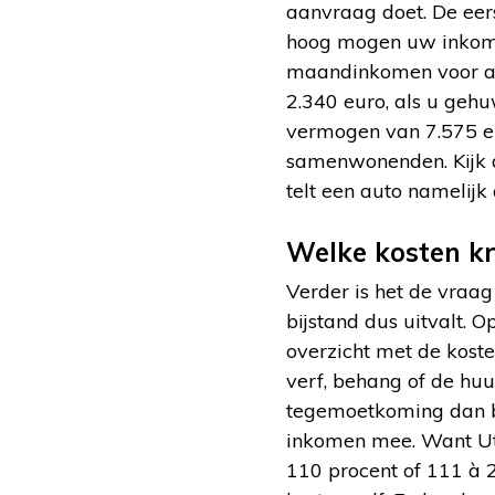
aanvraag doet. De eers
hoog mogen uw inkome
maandinkomen voor al
2.340 euro, als u geh
vermogen van 7.575 e
samenwonenden. Kijk d
telt een auto namelijk
Welke kosten kri
Verder is het de vraa
bijstand dus uitvalt. O
overzicht met de koste
verf, behang of de huu
tegemoetkoming dan bij
inkomen mee. Want Ut
110 procent of 111 à 