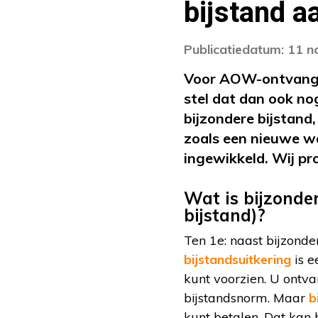
bijstand a
Publicatiedatum: 11 
Voor AOW-ontvanger
stel dat dan ook n
bijzondere bijstand
zoals een nieuwe wa
ingewikkeld. Wij pr
Wat is bijzonde
bijstand)?
Ten 1e: naast bijzonde
bijstandsuitkering
is e
kunt voorzien. U ontv
bijstandsnorm. Maar
b
kunt betalen. Dat kan