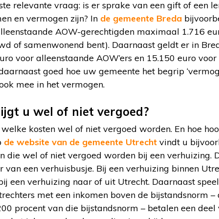
te relevante vraag: is er sprake van een gift of een l
n en vermogen zijn? In
de gemeente Breda
bijvoorb
leenstaande AOW-gerechtigden maximaal 1.716 euro
uwd of samenwonend bent). Daarnaast geldt er in Br
uro voor alleenstaande AOW’ers en 15.150 euro voo
aarnaast goed hoe uw gemeente het begrip ‘vermogen
 ook mee in het vermogen.
jgt u wel of niet vergoed?
g welke kosten wel of niet vergoed worden. En hoe ho
p
de website van de gemeente Utrecht
vindt u bijvoo
n die wel of niet vergoed worden bij een verhuizing.
r van een verhuisbusje. Bij een verhuizing binnen Utre
 een verhuizing naar of uit Utrecht. Daarnaast speel
rechters met een inkomen boven de bijstandsnorm – 
200 procent van die bijstandsnorm – betalen een deel