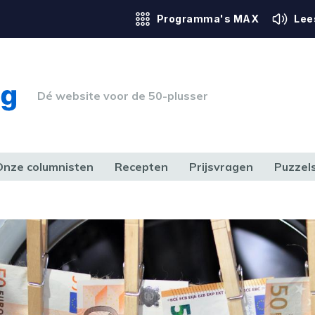
Programma's MAX
Lee
Dé website voor de 50-plusser
Onze columnisten
Recepten
Prijsvragen
Puzzel
ERK & RECHT
GEZONDHEID & SPORT
HUIS, TUIN & HOBBY
MEDIA & 