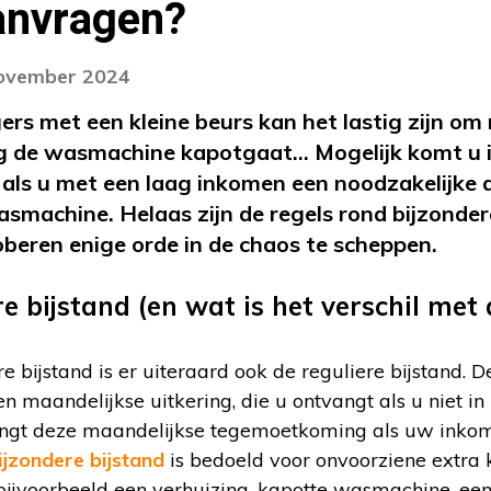
anvragen?
november 2024
s met een kleine beurs kan het lastig zijn om 
og de wasmachine kapotgaat… Mogelijk komt u 
, als u met een laag inkomen een noodzakelijk
smachine. Helaas zijn de regels rond bijzonder
oberen enige orde in de chaos te scheppen.
re bijstand (en wat is het verschil me
re bijstand is er uiteraard ook de reguliere bijstand. 
en maandelijkse uitkering, die u ontvangt als u niet 
angt deze maandelijkse tegemoetkoming als uw inkom
ijzondere bijstand
is bedoeld voor onvoorziene extra ko
 bijvoorbeeld een verhuizing, kapotte wasmachine, ee