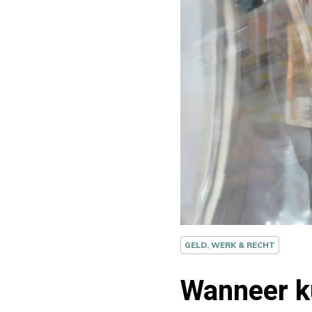
GELD, WERK & RECHT
Wanneer ku