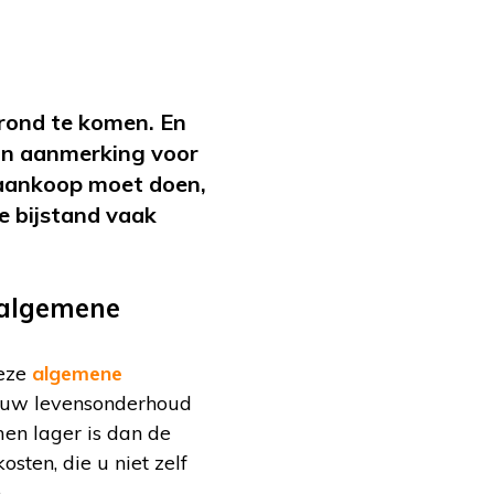
rond te komen. En
in aanmerking voor
e aankoop moet doen,
e bijstand vaak
t algemene
Deze
algemene
in uw levensonderhoud
en lager is dan de
sten, die u niet zelf
n