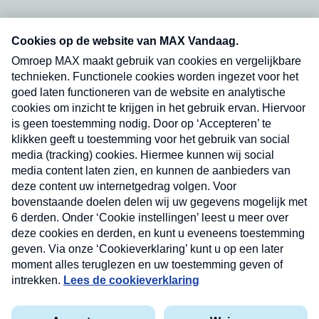
Neem hier een gratis abonnement op onze
nieuwsbrief. Elke vrijdag- en dinsdagochtend in
uw mailbox.
Verzend
Nieuwsbrief
Neem hier een gratis abonnement op onze
nieuwsbrief. Elke vrijdag- en dinsdagochtend in uw
mailbox.
Contact
Algemene voorwaarden
Privacyverklaring
Cookieverklaring