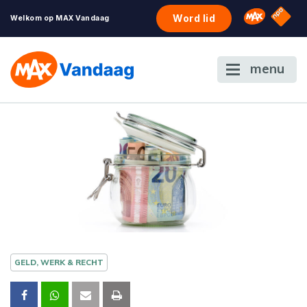
NPO S
Omroep 
Word lid
Welkom op MAX Vandaag
menu
GELD, WERK & RECHT