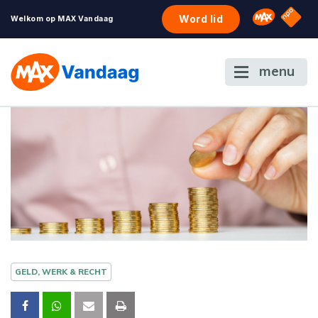
NPO S
Omroep 
Word lid
Welkom op MAX Vandaag
menu
GELD, WERK & RECHT