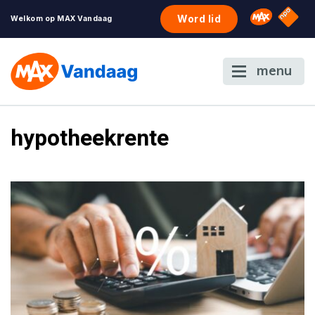
NPO S
Omroep 
Word lid
Welkom op MAX Vandaag
menu
hypotheekrente