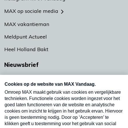
MAX op sociale media
MAX vakantieman
Meldpunt Actueel
Heel Holland Bakt
Nieuwsbrief
Neem hier een gratis abonnement op onze
nieuwsbrief. Elke vrijdag- en dinsdagochtend in
uw mailbox.
Verzend