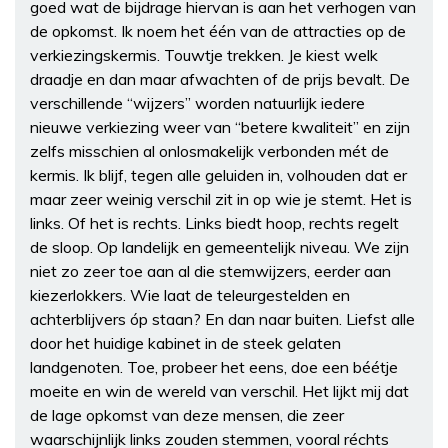
goed wat de bijdrage hiervan is aan het verhogen van
de opkomst. Ik noem het één van de attracties op de
verkiezingskermis. Touwtje trekken. Je kiest welk
draadje en dan maar afwachten of de prijs bevalt. De
verschillende “wijzers” worden natuurlijk iedere
nieuwe verkiezing weer van “betere kwaliteit” en zijn
zelfs misschien al onlosmakelijk verbonden mét de
kermis. Ik blijf, tegen alle geluiden in, volhouden dat er
maar zeer weinig verschil zit in op wie je stemt. Het is
links. Of het is rechts. Links biedt hoop, rechts regelt
de sloop. Op landelijk en gemeentelijk niveau. We zijn
niet zo zeer toe aan al die stemwijzers, eerder aan
kiezerlokkers. Wie laat de teleurgestelden en
achterblijvers óp staan? En dan naar buiten. Liefst alle
door het huidige kabinet in de steek gelaten
landgenoten. Toe, probeer het eens, doe een béétje
moeite en win de wereld van verschil. Het lijkt mij dat
de lage opkomst van deze mensen, die zeer
waarschijnlijk links zouden stemmen, vooral réchts