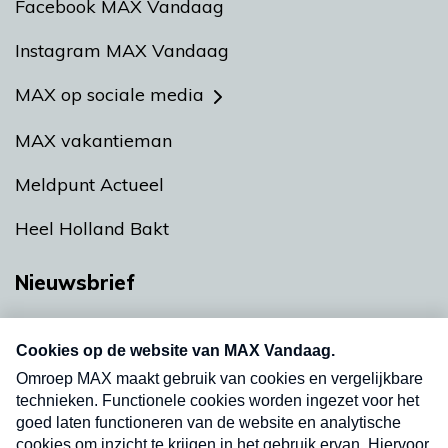
Facebook MAX Vandaag
Instagram MAX Vandaag
MAX op sociale media
MAX vakantieman
Meldpunt Actueel
Heel Holland Bakt
Nieuwsbrief
Neem hier een gratis abonnement op onze
nieuwsbrief. Elke vrijdag- en dinsdagochtend in
uw mailbox.
Verzend