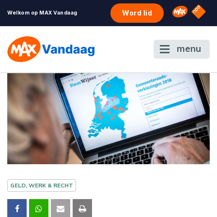
NPO S
Omroep 
Word lid
Welkom op MAX Vandaag
menu
GELD, WERK & RECHT