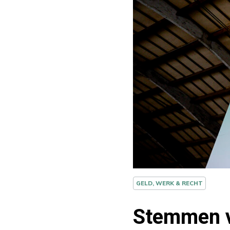
GELD, WERK & RECHT
Stemmen v