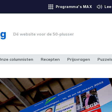
Programma's MAX
Lee
Dé website voor de 50-plusser
Onze columnisten
Recepten
Prijsvragen
Puzzel
ERK & RECHT
GEZONDHEID & SPORT
HUIS, TUIN & HOBBY
MEDIA & 