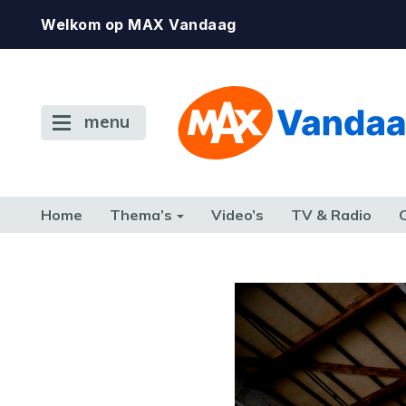
Welkom op MAX Vandaag
menu
Home
Thema’s
Video’s
TV & Radio
CONSUMENT
ETEN & DRINKEN
FAMILIE & RELATIE
GELD, W
TERUG NAAR TOEN