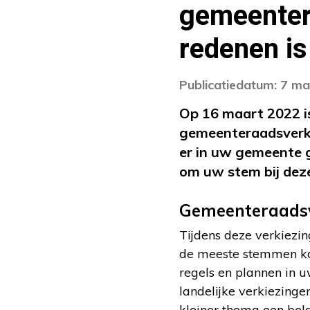
gemeenter
redenen is
Publicatiedatum: 7 m
Op 16 maart 2022 is
gemeenteraadsverki
er in uw gemeente g
om uw stem bij deze
Gemeenteraadsv
Tijdens deze verkiezi
de meeste stemmen ko
regels en plannen in 
landelijke verkiezing
kleiner thema een bela