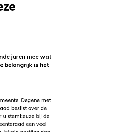
eze
nde jaren mee wat
 belangrijk is het
gemeente. Degene met
ad beslist over de
r u stemkeuze bij de
meenteraad een veel
, lokale partijen dan