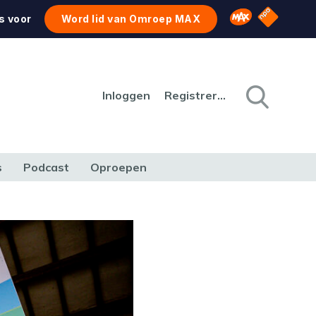
NPO Star
Omroep MAX
s voor
Word lid van Omroep MAX
Inloggen
Registreren
s
Podcast
Oproepen
CULTUUR
NATUUR & MILIEU
REIZEN & VERKEER