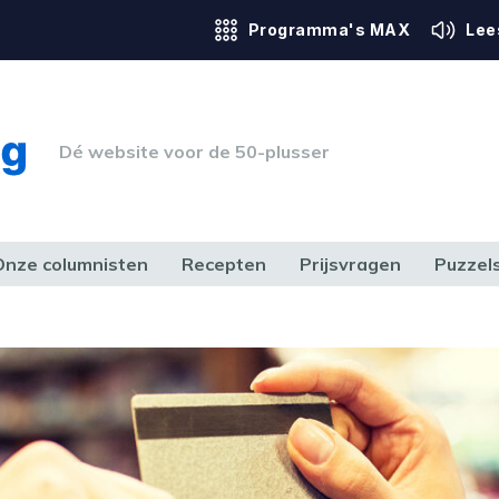
Programma's MAX
Lee
Dé website voor de 50-plusser
Onze columnisten
Recepten
Prijsvragen
Puzzel
ERK & RECHT
GEZONDHEID & SPORT
HUIS, TUIN & HOBBY
MEDIA & 