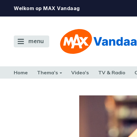
Welkom op MAX Vandaag
menu
Home
Thema’s
Video’s
TV & Radio
CONSUMENT
ETEN & DRINKEN
FAMILIE & RELATIE
GELD, W
TERUG NAAR TOEN