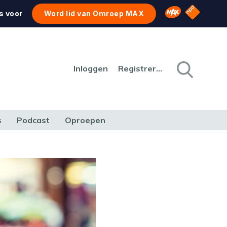
NPO Star
Omroep MAX
s voor
Word lid van Omroep MAX
Inloggen
Registreren
s
Podcast
Oproepen
CULTUUR
NATUUR & MILIEU
REIZEN & VERKEER