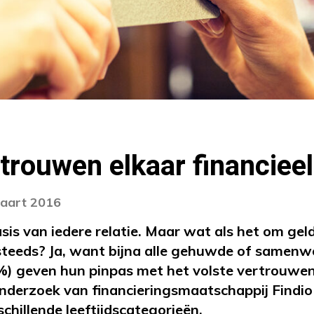
rtrouwen elkaar financieel
maart 2016
sis van iedere relatie. Maar wat als het om ge
steeds? Ja, want bijna alle gehuwde of samen
%) geven hun pinpas met het volste vertrouwe
 onderzoek van financieringsmaatschappij Findi
chillende leeftijdscategorieën.