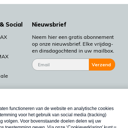
& Social
Nieuwsbrief
MAX
Neem hier een gratis abonnement
op onze nieuwsbrief. Elke vrijdag-
en dinsdagochtend in uw mailbox.
MAX
Verzend
iale
tieman
ctueel
Nieuwsbrief
d Bakt
Neem hier een gratis abonnement op onze