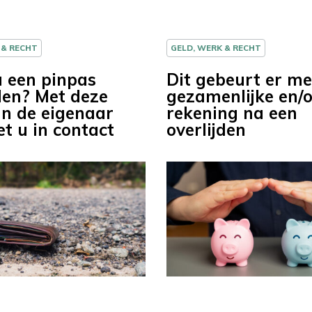
 & RECHT
GELD, WERK & RECHT
u een pinpas
Dit gebeurt er m
en? Met deze
gezamenlijke en/o
an de eigenaar
rekening na een
t u in contact
overlijden