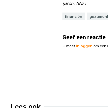
(Bron: ANP)
financiën
gezamenli
Geef een reactie
U moet
inloggen
om een r
Lees ook