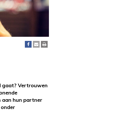
ld gaat? Vertrouwen
wonende
n aan hun partner
o onder