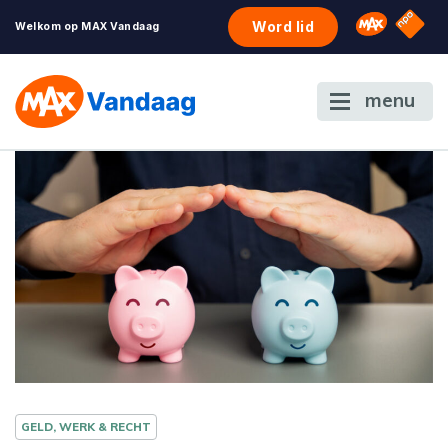
NPO S
Omroep 
Word lid
Welkom op MAX Vandaag
menu
GELD, WERK & RECHT