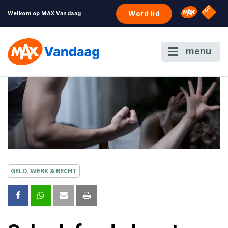
NPO S
Omroep 
Word lid
Welkom op MAX Vandaag
menu
GELD, WERK & RECHT