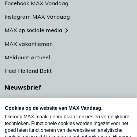
Facebook MAX Vandaag
Instagram MAX Vandaag
MAX op sociale media
MAX vakantieman
Meldpunt Actueel
Heel Holland Bakt
Nieuwsbrief
Neem hier een gratis abonnement op onze
nieuwsbrief. Elke vrijdag- en dinsdagochtend in
uw mailbox.
Verzend