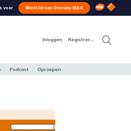
NPO Star
Omroep MAX
s voor
Word lid van Omroep MAX
Inloggen
Registreren
s
Podcast
Oproepen
CULTUUR
NATUUR & MILIEU
REIZEN & VERKEER