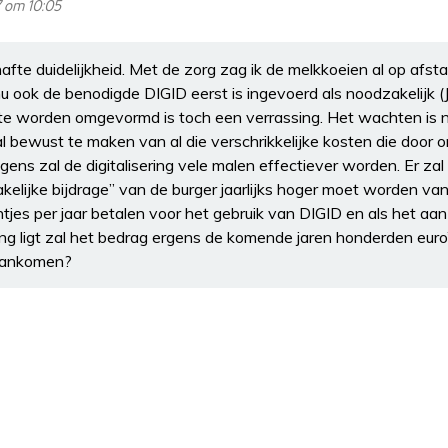
 om 10:05
afte duidelijkheid. Met de zorg zag ik de melkkoeien al op afsta
 ook de benodigde DIGID eerst is ingevoerd als noodzakelijk (
te worden omgevormd is toch een verrassing. Het wachten is n
l bewust te maken van al die verschrikkelijke kosten die door 
ens zal de digitalisering vele malen effectiever worden. Er z
akelijke bijdrage” van de burger jaarlijks hoger moet worden 
ntjes per jaar betalen voor het gebruik van DIGID en als het aan
ring ligt zal het bedrag ergens de komende jaren honderden eu
 aankomen?