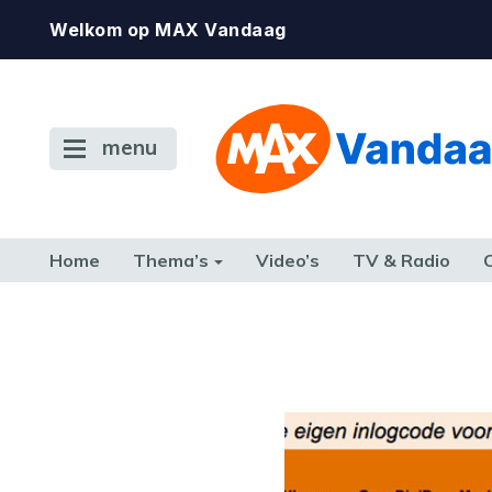
Welkom op MAX Vandaag
menu
Home
Thema’s
Video’s
TV & Radio
CONSUMENT
ETEN & DRINKEN
FAMILIE & RELATIE
GELD, W
TERUG NAAR TOEN