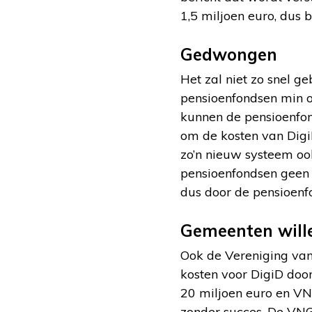
1,5 miljoen euro, dus 
Gedwongen
Het zal niet zo snel g
pensioenfondsen min o
kunnen de pensioenfon
om de kosten van Digi
zo’n nieuw systeem ook
pensioenfondsen geen 
dus door de pensioenf
Gemeenten will
Ook de Vereniging van
kosten voor DigiD doo
20 miljoen euro en VN
zonder succes. De VNG