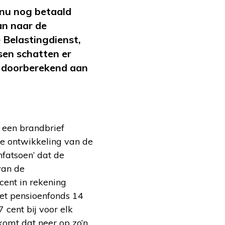
 nu nog betaald
an naar de
 Belastingdienst,
en schatten er
en doorberekend aan
 een brandbrief
de ontwikkeling van de
nfatsoen’ dat de
van de
cent in rekening
het pensioenfonds 14
 cent bij voor elk
komt dat neer op zo’n