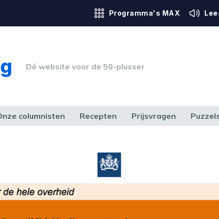
Programma's MAX
Lee
Dé website voor de 50-plusser
Onze columnisten
Recepten
Prijsvragen
Puzzel
ERK & RECHT
GEZONDHEID & SPORT
HUIS, TUIN & HOBBY
MEDIA & 