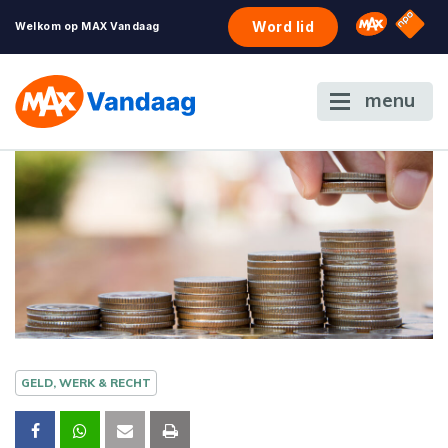
NPO S
Omroep 
Word lid
Welkom op MAX Vandaag
menu
GELD, WERK & RECHT