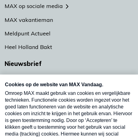
MAX op sociale media
MAX vakantieman
Meldpunt Actueel
Heel Holland Bakt
Nieuwsbrief
Neem hier een gratis abonnement op onze
nieuwsbrief. Elke vrijdag- en dinsdagochtend in
uw mailbox.
Verzend