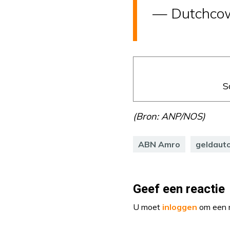
— Dutchco
S
(Bron: ANP/NOS)
ABN Amro
geldaut
Geef een reactie
U moet
inloggen
om een r