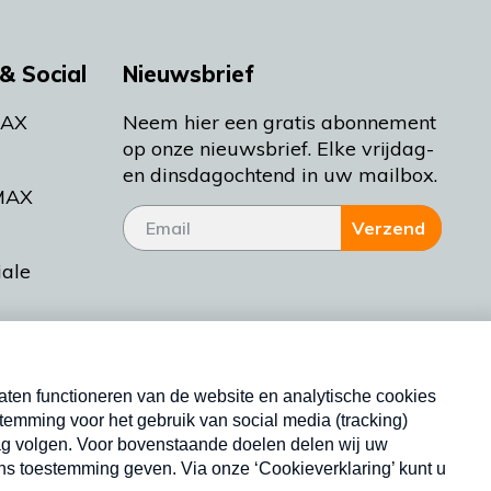
& Social
Nieuwsbrief
MAX
Neem hier een gratis abonnement
op onze nieuwsbrief. Elke vrijdag-
en dinsdagochtend in uw mailbox.
MAX
Verzend
iale
tieman
ctueel
Nieuwsbrief
d Bakt
Neem hier een gratis abonnement op onze
nieuwsbrief. Elke vrijdag- en dinsdagochtend in uw