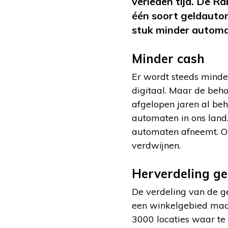
verleden tijd. De 
één soort geldautom
stuk minder automa
Minder cash
Er wordt steeds minde
digitaal. Maar de beho
afgelopen jaren al be
automaten in ons land
automaten afneemt. Oo
verdwijnen.
Herverdeling g
De verdeling van de g
een winkelgebied maar 
3000 locaties waar te 