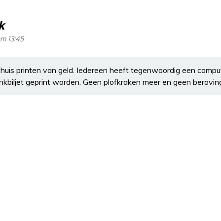
k
m 13:45
 thuis printen van geld. Iedereen heeft tegenwoordig een compu
ankbiljet geprint worden. Geen plofkraken meer en geen berovin