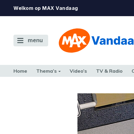
Welkom op MAX Vandaag
menu
Home
Thema’s
Video’s
TV & Radio
CONSUMENT
ETEN & DRINKEN
FAMILIE & RELATIE
GELD, W
TERUG NAAR TOEN