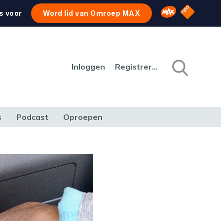
NPO Star
Omroep MAX
s voor
Word lid van Omroep MAX
Inloggen
Registreren
s
Podcast
Oproepen
CULTUUR
NATUUR & MILIEU
REIZEN & VERKEER