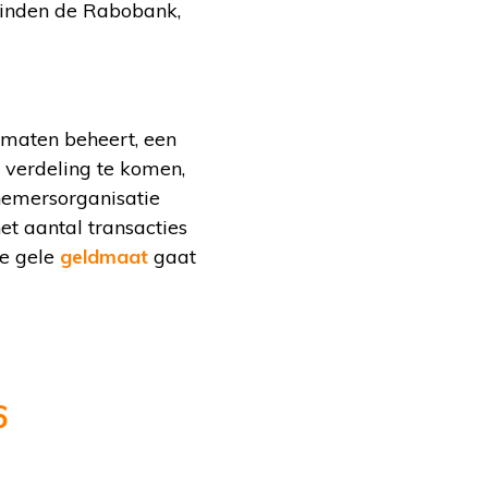
vinden de Rabobank,
omaten beheert, een
e verdeling te komen,
nemersorganisatie
t aantal transacties
de gele
geldmaat
gaat
6