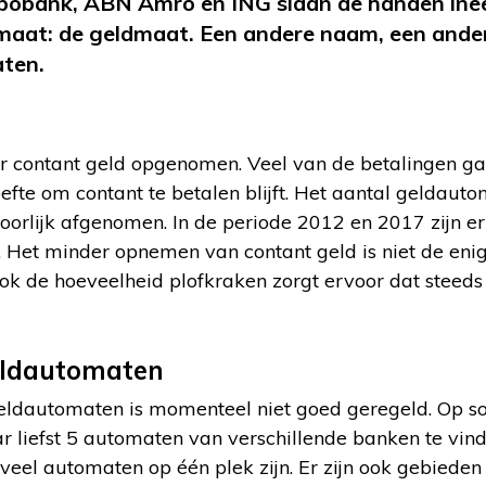
Rabobank, ABN Amro en ING slaan de handen in
aat: de geldmaat. Een andere naam, een ander 
ten.
r contant geld opgenomen. Veel van de betalingen g
efte om contant te betalen blijft. Het aantal geldauto
hoorlijk afgenomen. In de periode 2012 en 2017 zijn 
. Het minder opnemen van contant geld is niet de enig
k de hoeveelheid plofkraken zorgt ervoor dat steed
eldautomaten
eldautomaten is momenteel niet goed geregeld. Op s
liefst 5 automaten van verschillende banken te vinden
veel automaten op één plek zijn. Er zijn ook gebieden