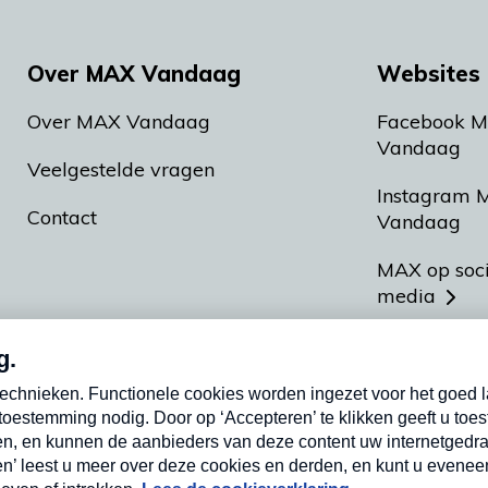
Over MAX Vandaag
Websites 
Over MAX Vandaag
Facebook 
Vandaag
Veelgestelde vragen
Instagram 
Contact
Vandaag
MAX op soc
media
MAX vakan
Meldpunt A
Heel Hollan