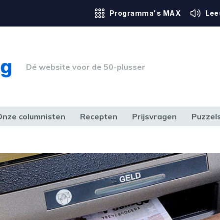
Programma's MAX
Lee
Dé website voor de 50-plusser
Onze columnisten
Recepten
Prijsvragen
Puzzel
ERK & RECHT
GEZONDHEID & SPORT
HUIS, TUIN & HOBBY
MEDIA & 