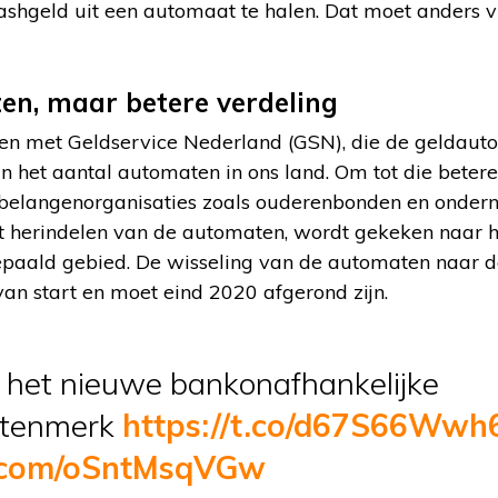
ashgeld uit een automaat te halen. Dat moet anders 
en, maar betere verdeling
n met Geldservice Nederland (GSN), die de geldaut
n het aantal automaten in ons land. Om tot die beter
et belangenorganisaties zoals ouderenbonden en onder
t herindelen van de automaten, wordt gekeken naar he
epaald gebied. De wisseling van de automaten naar 
an start en moet eind 2020 afgerond zijn.
 het nieuwe bankonafhankelijke
atenmerk
https://t.co/d67S66Wwh
r.com/oSntMsqVGw