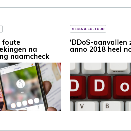
T
MEDIA & CULTUUR
 foute
‘DDoS-aanvallen z
ekingen na
anno 2018 heel n
ing naamcheck