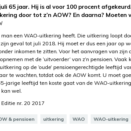
juli 65 jaar. Hij is al voor 100 procent afgeke
tkering door tot z’n AOW? En daarna? Moeten w
l
 man een WAO-uitkering heeft. Die uitkering loopt door
 zijn geval tot juli 2018. Hij moet er dus een jaar op 
onder inkomen te zitten. Voor het aanvragen van zijn
pnemen met de ‘uitvoerder’ van z’n pensioen. Vaak kr
itkering op de ‘oude’ pensioengerechtigde leeftijd van
 jaar te wachten, totdat ook de AOW komt. U moet go
5-jarige leeftijd ten koste gaat van de WAO-uitkering.
t kan wel.
 Editie nr. 20 2017
OW & pensioen
uitkering
WAO
WAO-uitkering