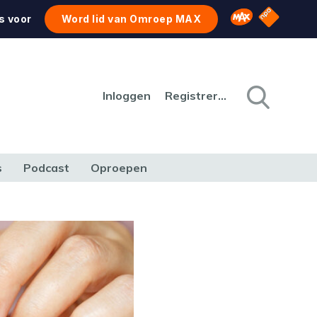
NPO Star
Omroep MAX
s voor
Word lid van Omroep MAX
Inloggen
Registreren
s
Podcast
Oproepen
CULTUUR
NATUUR & MILIEU
REIZEN & VERKEER