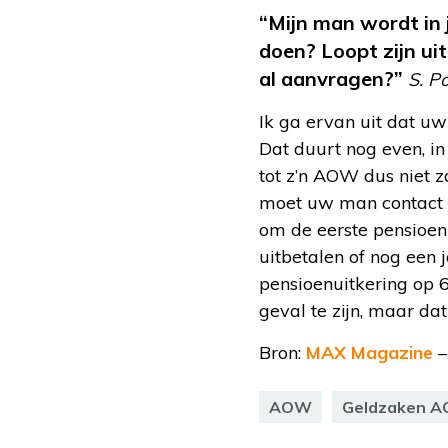
“Mijn man wordt in 
doen? Loopt zijn ui
al aanvragen?”
S. Po
Ik ga ervan uit dat uw
Dat duurt nog even, in
tot z’n AOW dus niet z
moet uw man contact o
om de eerste pensioenu
uitbetalen of nog een
pensioenuitkering op 6
geval te zijn, maar da
Bron:
MAX Magazine
–
AOW
Geldzaken A