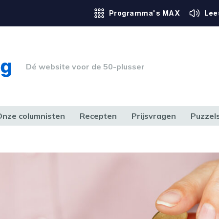
Programma's MAX
Lee
Dé website voor de 50-plusser
Onze columnisten
Recepten
Prijsvragen
Puzzel
ERK & RECHT
GEZONDHEID & SPORT
HUIS, TUIN & HOBBY
MEDIA & 