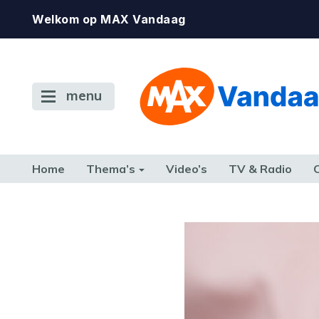
Welkom op MAX Vandaag
menu
Home
Thema’s
Video’s
TV & Radio
CONSUMENT
ETEN & DRINKEN
FAMILIE & RELATIE
GELD, W
TERUG NAAR TOEN