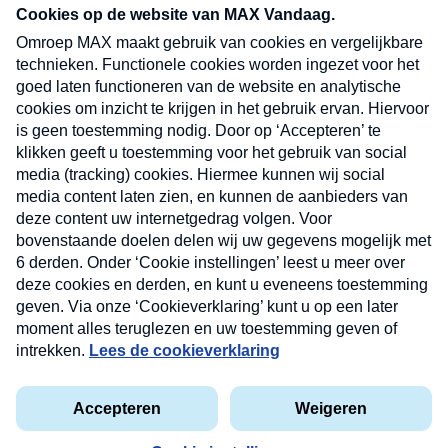
nieuwsbrief. Elke vrijdag- en dinsdagochtend in
uw mailbox.
Verzend
Nieuwsbrief
Neem hier een gratis abonnement op onze
nieuwsbrief. Elke vrijdag- en dinsdagochtend in uw
mailbox.
Contact
Algemene voorwaarden
Privacyverklaring
Cookieverklaring
Kwetsbaarheid melden
privacyverklaring
Copyright © 2026 MAX Vandaag -
Omroep MAX