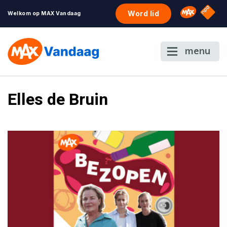
NPO S
Omroep 
Word lid
Welkom op MAX Vandaag
menu
Elles de Bruin