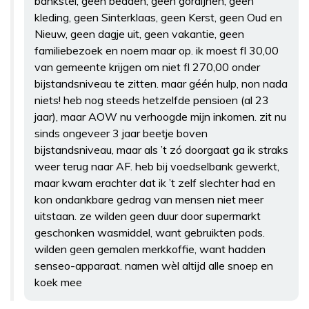
bankstel, geen bedden, geen gordijnen, geen
kleding, geen Sinterklaas, geen Kerst, geen Oud en
Nieuw, geen dagje uit, geen vakantie, geen
familiebezoek en noem maar op. ik moest fl 30,00
van gemeente krijgen om niet fl 270,00 onder
bijstandsniveau te zitten. maar géén hulp, non nada
niets! heb nog steeds hetzelfde pensioen (al 23
jaar), maar AOW nu verhoogde mijn inkomen. zit nu
sinds ongeveer 3 jaar beetje boven
bijstandsniveau, maar als ’t zó doorgaat ga ik straks
weer terug naar AF. heb bij voedselbank gewerkt,
maar kwam erachter dat ik ’t zelf slechter had en
kon ondankbare gedrag van mensen niet meer
uitstaan. ze wilden geen duur door supermarkt
geschonken wasmiddel, want gebruikten pods.
wilden geen gemalen merkkoffie, want hadden
senseo-apparaat. namen wèl altijd alle snoep en
koek mee