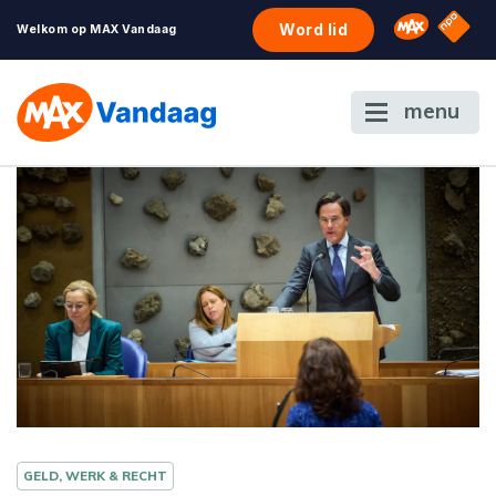
NPO S
Omroep 
Word lid
Welkom op MAX Vandaag
menu
GELD, WERK & RECHT