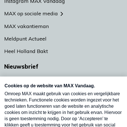
Instagram MAX Vandaag
MAX op sociale media
MAX vakantieman
Meldpunt Actueel
Heel Holland Bakt
Nieuwsbrief
Neem hier een gratis abonnement op onze
nieuwsbrief. Elke vrijdag- en dinsdagochtend in
uw mailbox.
Verzend