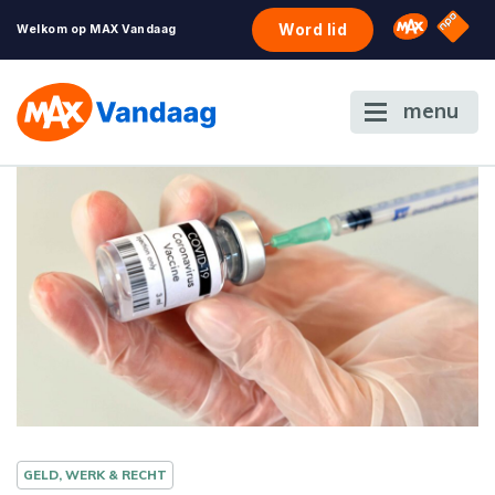
NPO S
Omroep 
Word lid
Welkom op MAX Vandaag
menu
GELD, WERK & RECHT