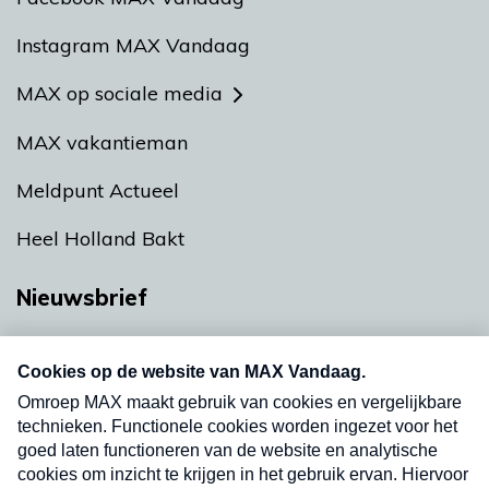
Instagram MAX Vandaag
MAX op sociale media
MAX vakantieman
Meldpunt Actueel
Heel Holland Bakt
Nieuwsbrief
Neem hier een gratis abonnement op onze
nieuwsbrief. Elke vrijdag- en dinsdagochtend in
uw mailbox.
Verzend