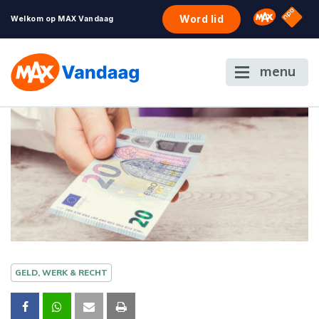
NPO S
Omroep 
Word lid
Welkom op MAX Vandaag
menu
GELD, WERK & RECHT