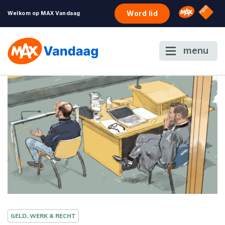
NPO S
Omroep 
Word lid
Welkom op MAX Vandaag
menu
GELD, WERK & RECHT