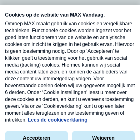
Neem hier een gratis abonnement op onze
nieuwsbrief. Elke vrijdag- en dinsdagochtend in
uw mailbox.
Verzend
Nieuwsbrief
Neem hier een gratis abonnement op onze
nieuwsbrief. Elke vrijdag- en dinsdagochtend in uw
mailbox.
Contact
Algemene voorwaarden
Privacyverklaring
Cookieverklaring