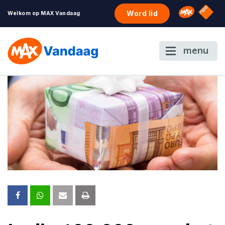
NPO S
Omroep 
Word lid
Welkom op MAX Vandaag
menu