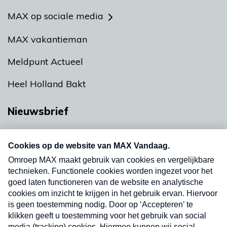
MAX op sociale media
MAX vakantieman
Meldpunt Actueel
Heel Holland Bakt
Nieuwsbrief
Neem hier een gratis abonnement op onze
nieuwsbrief. Elke vrijdag- en dinsdagochtend in
uw mailbox.
Verzend