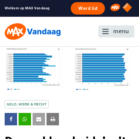
NPO S
Omroep 
Word lid
Welkom op MAX Vandaag
menu
GELD, WERK & RECHT