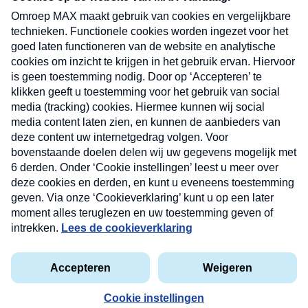
uw mailbox.
Verzend
Nieuwsbrief
Neem hier een gratis abonnement op onze
nieuwsbrief. Elke vrijdag- en dinsdagochtend in uw
mailbox.
Contact
Algemene voorwaarden
Privacyverklaring
Cookieverklaring
Kwetsbaarheid melden
privacyverklaring
Copyright © 2026 MAX Vandaag -
Omroep MAX