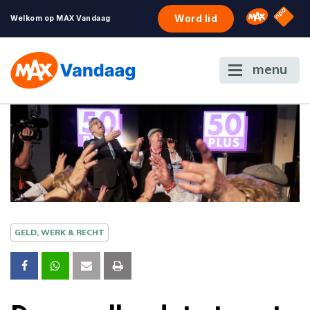
NPO S
Omroep 
Word lid
Welkom op MAX Vandaag
menu
GELD, WERK & RECHT