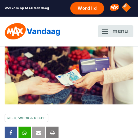
NPO S
Omroep 
Word lid
Welkom op MAX Vandaag
menu
GELD, WERK & RECHT