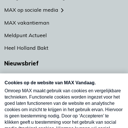
MAX op sociale media
MAX vakantieman
Meldpunt Actueel
Heel Holland Bakt
Nieuwsbrief
Neem hier een gratis abonnement op onze
nieuwsbrief. Elke vrijdag- en dinsdagochtend in
uw mailbox.
Verzend