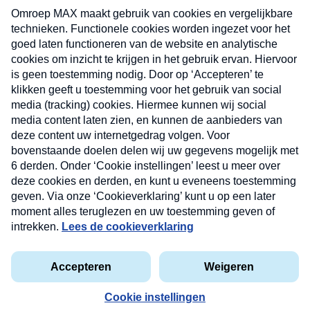
uw mailbox.
Verzend
Nieuwsbrief
Neem hier een gratis abonnement op onze
nieuwsbrief. Elke vrijdag- en dinsdagochtend in uw
mailbox.
Contact
Algemene voorwaarden
Privacyverklaring
Cookieverklaring
Kwetsbaarheid melden
privacyverklaring
Copyright © 2026 MAX Vandaag -
Omroep MAX