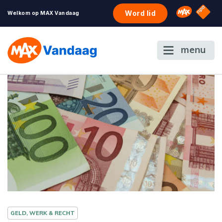
NPO S
Omroep 
Word lid
Welkom op MAX Vandaag
menu
GELD, WERK & RECHT