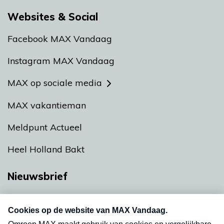
Websites & Social
Facebook MAX Vandaag
Instagram MAX Vandaag
MAX op sociale media
MAX vakantieman
Meldpunt Actueel
Heel Holland Bakt
Nieuwsbrief
Neem hier een gratis abonnement op onze
nieuwsbrief. Elke vrijdag- en dinsdagochtend in
uw mailbox.