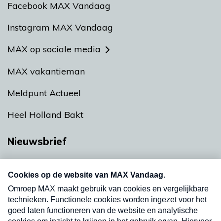
Facebook MAX Vandaag
Instagram MAX Vandaag
MAX op sociale media
MAX vakantieman
Meldpunt Actueel
Heel Holland Bakt
Nieuwsbrief
Neem hier een gratis abonnement op onze
nieuwsbrief. Elke vrijdag- en dinsdagochtend in
uw mailbox.
Verzend