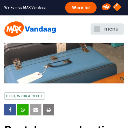
NPO S
Omroep 
Word lid
Welkom op MAX Vandaag
menu
GELD, WERK & RECHT