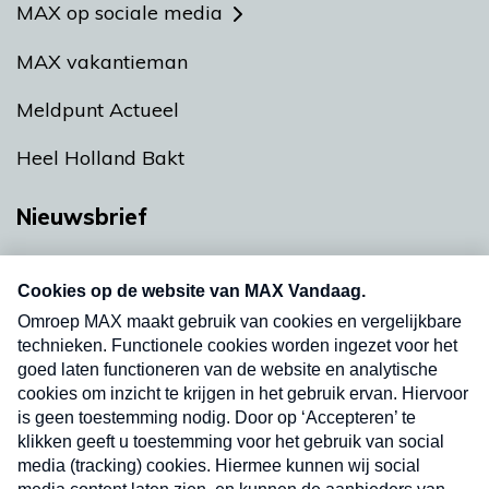
MAX op sociale media
MAX vakantieman
Meldpunt Actueel
Heel Holland Bakt
Nieuwsbrief
Neem hier een gratis abonnement op onze
nieuwsbrief. Elke vrijdag- en dinsdagochtend in
uw mailbox.
Verzend