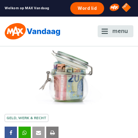
NPO S
Omroep 
Word lid
Welkom op MAX Vandaag
menu
GELD, WERK & RECHT