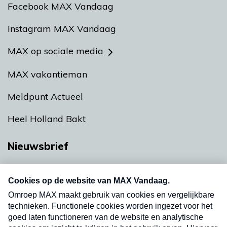
Facebook MAX Vandaag
Instagram MAX Vandaag
MAX op sociale media
MAX vakantieman
Meldpunt Actueel
Heel Holland Bakt
Nieuwsbrief
Neem hier een gratis abonnement op onze
nieuwsbrief. Elke vrijdag- en dinsdagochtend in
uw mailbox.
Verzend