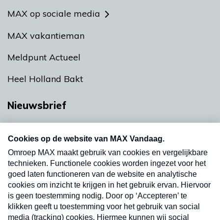
MAX op sociale media
MAX vakantieman
Meldpunt Actueel
Heel Holland Bakt
Nieuwsbrief
Neem hier een gratis abonnement op onze
nieuwsbrief. Elke vrijdag- en dinsdagochtend in
uw mailbox.
Verzend