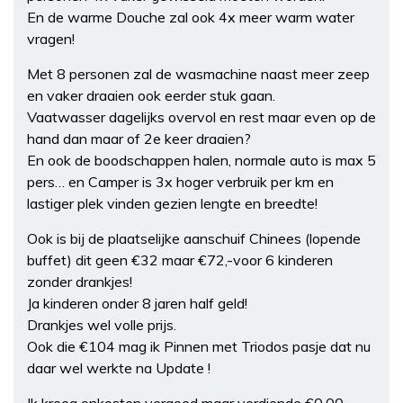
En de warme Douche zal ook 4x meer warm water
vragen!
Met 8 personen zal de wasmachine naast meer zeep
en vaker draaien ook eerder stuk gaan.
Vaatwasser dagelijks overvol en rest maar even op de
hand dan maar of 2e keer draaien?
En ook de boodschappen halen, normale auto is max 5
pers… en Camper is 3x hoger verbruik per km en
lastiger plek vinden gezien lengte en breedte!
Ook is bij de plaatselijke aanschuif Chinees (lopende
buffet) dit geen €32 maar €72,-voor 6 kinderen
zonder drankjes!
Ja kinderen onder 8 jaren half geld!
Drankjes wel volle prijs.
Ook die €104 mag ik Pinnen met Triodos pasje dat nu
daar wel werkte na Update !
Ik kreeg onkosten vergoed maar verdiende €0,00