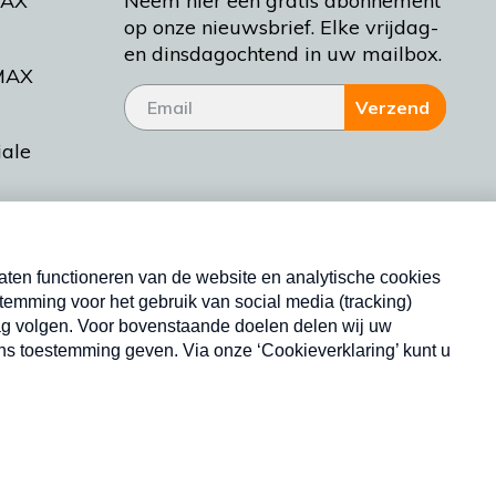
MAX
Neem hier een gratis abonnement
op onze nieuwsbrief. Elke vrijdag-
en dinsdagochtend in uw mailbox.
MAX
Verzend
iale
tieman
ctueel
Nieuwsbrief
d Bakt
Neem hier een gratis abonnement op onze
nieuwsbrief. Elke vrijdag- en dinsdagochtend in uw
mailbox.
Copyright © 2026 MAX Vandaag -
Omroep MAX
privacyverklaring