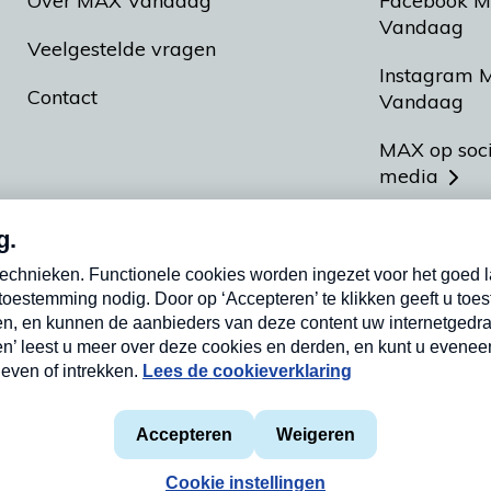
Over MAX Vandaag
Facebook 
Vandaag
Veelgestelde vragen
Instagram 
Contact
Vandaag
MAX op soc
media
MAX vakan
Meldpunt A
Heel Hollan
aarden
Privacyverklaring
Cookieverklaring