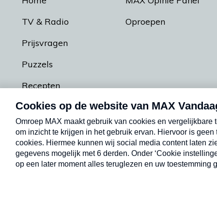
Home
MAX Opinie Panel
TV & Radio
Oproepen
Prijsvragen
Puzzels
Recepten
Podcasts
Contact
Algemene voorw
Kwetsbaarheid melden