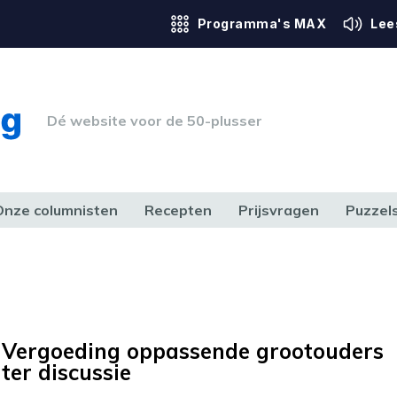
Programma's MAX
Lee
Dé website voor de 50-plusser
Onze columnisten
Recepten
Prijsvragen
Puzzel
ERK & RECHT
GEZONDHEID & SPORT
HUIS, TUIN & HOBBY
MEDIA & 
Vergoeding oppassende grootouders
ter discussie