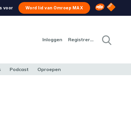
NPO Star
Omroep MAX
s voor
Word lid van Omroep MAX
Inloggen
Registreren
s
Podcast
Oproepen
CULTUUR
NATUUR & MILIEU
REIZEN & VERKEER