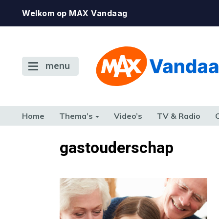
Welkom op MAX Vandaag
menu
Home
Thema’s
Video’s
TV & Radio
CONSUMENT
ETEN & DRINKEN
FAMILIE & RELATIE
GELD, W
gastouderschap
TERUG NAAR TOEN