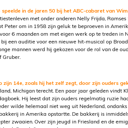
 speelde in de jaren 50 bij het ABC-cabaret van Wi
artiestenleven met onder anderen Nelly Frijda, Ramse
ot Peter om in 1958 zijn geluk te beproeven in Ameri
 voor 6 maanden om met eigen werk op te treden in 
 bij een auditie voor een nieuwe hit-musical op Bro
jonge mannen werd hij gekozen voor de rol van de ou
f Gruber.
zijn 14e, zoals hij het zelf zegt, door zijn ouders g
land, Michigan terecht. Een paar jaar geleden vindt Kl
agboek. Hij leest dat zijn ouders regelmatig ruzie h
der wilde helemaal niet weg uit Nederland, ondanks
bakkerij in Amerika opstartte. De bakkerij is inmiddel
pter zwaaien. Over zijn jeugd in Friesland en de emi