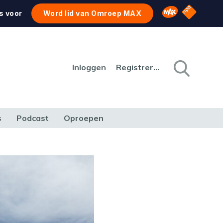
NPO Star
Omroep MAX
s voor
Word lid van Omroep MAX
Inloggen
Registreren
s
Podcast
Oproepen
CULTUUR
NATUUR & MILIEU
REIZEN & VERKEER