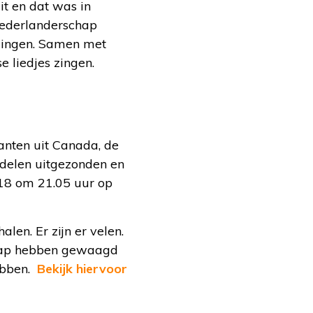
it en dat was in
 Nederlanderschap
igingen. Samen met
e liedjes zingen.
nten uit Canada, de
 delen uitgezonden en
018 om 21.05 uur op
len. Er zijn er velen.
stap hebben gewaagd
ebben.
Bekijk hiervoor