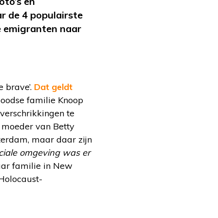
oto’s en
r de 4 populairste
e emigranten naar
e brave’.
Dat geldt
 Joodse familie Knoop
verschrikkingen te
e moeder van Betty
terdam, maar daar zijn
ciale omgeving was er
naar familie in New
 Holocaust-