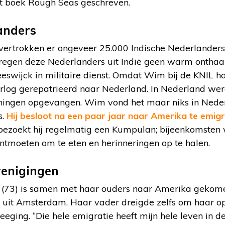
et boek Rough Seas geschreven.
anders
ertrokken er ongeveer 25.000 Indische Nederlanders
kregen deze Nederlanders uit Indië geen warm onthaal
swijck in militaire dienst. Omdat Wim bij de KNIL h
rlog gerepatrieerd naar Nederland. In Nederland werd
ningen opgevangen. Wim vond het maar niks in Nede
s.
Hij besloot na een paar jaar naar Amerika te emig
 bezoekt hij regelmatig een Kumpulan; bijeenkomsten
ntmoeten om te eten en herinneringen op te halen.
renigingen
(73) is samen met haar ouders naar Amerika gekome
g uit Amsterdam. Haar vader dreigde zelfs om haar op
meeging. “Die hele emigratie heeft mijn hele leven in d