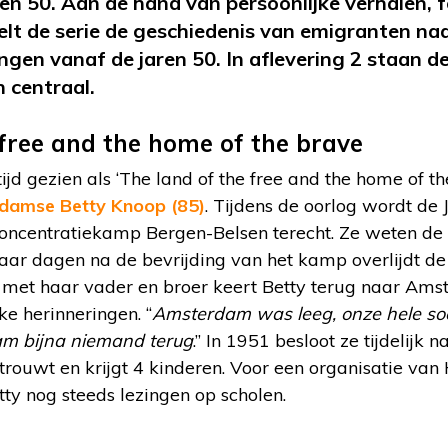
ren 50. Aan de hand van persoonlijke verhalen, f
elt de serie de geschiedenis van emigranten naa
en vanaf de jaren 50. In aflevering 2 staan d
 centraal.
 free and the home of the brave
jd gezien als ‘The land of the free and the home of th
damse Betty Knoop (85)
. Tijdens de oorlog wordt de
oncentratiekamp Bergen-Belsen terecht. Ze weten de 
aar dagen na de bevrijding van het kamp overlijdt d
 met haar vader en broer keert Betty terug naar Ams
ke herinneringen. “
Amsterdam was leeg, onze hele so
am bijna niemand terug
.” In 1951 besloot ze tijdelijk 
trouwt en krijgt 4 kinderen. Voor een organisatie van
ty nog steeds lezingen op scholen.