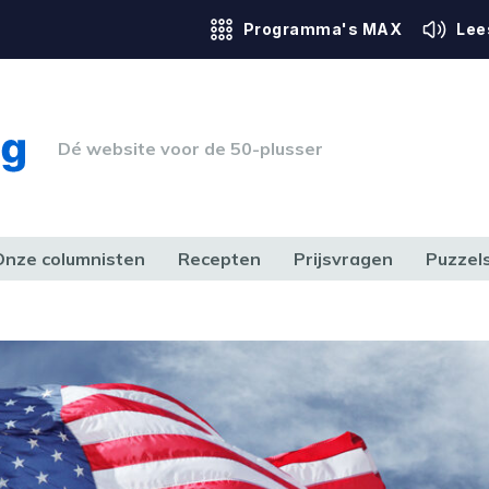
Programma's MAX
Lee
Dé website voor de 50-plusser
Onze columnisten
Recepten
Prijsvragen
Puzzel
ERK & RECHT
GEZONDHEID & SPORT
HUIS, TUIN & HOBBY
MEDIA & 