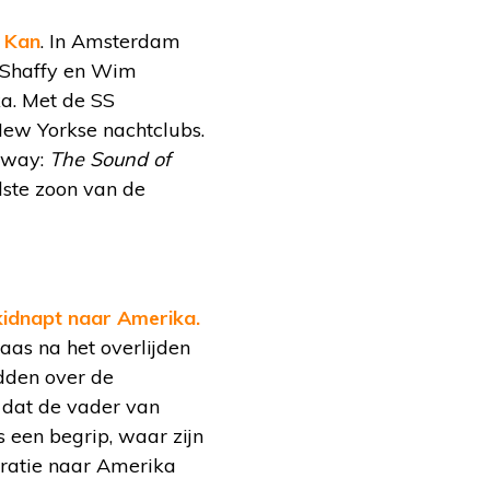
m Kan
. In Amsterdam
s Shaffy en Wim
ka. Met de SS
New Yorkse nachtclubs.
adway:
The Sound of
dste zoon van de
ekidnapt naar Amerika.
aas na het overlijden
adden over de
 dat de vader van
s een begrip, waar zijn
gratie naar Amerika