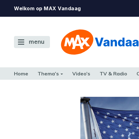
Welkom op MAX Vandaag
menu
Home
Thema’s
Video’s
TV & Radio
CONSUMENT
ETEN & DRINKEN
FAMILIE & RELATIE
GELD, W
TERUG NAAR TOEN