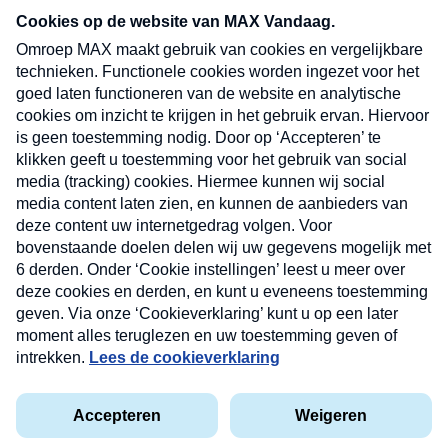
nieuwsbrief. Elke vrijdag- en dinsdagochtend in
uw mailbox.
Verzend
Nieuwsbrief
Neem hier een gratis abonnement op onze
nieuwsbrief. Elke vrijdag- en dinsdagochtend in uw
mailbox.
Contact
Algemene voorwaarden
Privacyverklaring
Cookieverklaring
Kwetsbaarheid melden
privacyverklaring