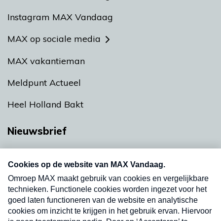
Instagram MAX Vandaag
MAX op sociale media
MAX vakantieman
Meldpunt Actueel
Heel Holland Bakt
Nieuwsbrief
Neem hier een gratis abonnement op onze
nieuwsbrief. Elke vrijdag- en dinsdagochtend in
uw mailbox.
Verzend