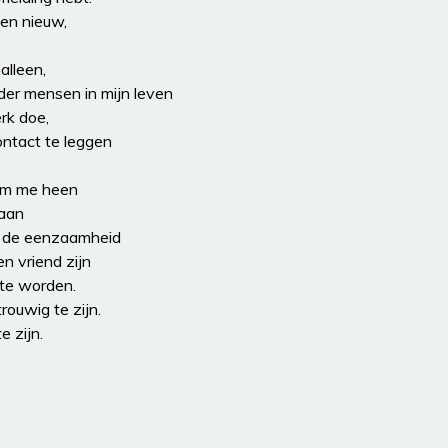
 en nieuw,
alleen,
der mensen in mijn leven
erk doe,
contact te leggen
om me heen
 aan
 in de eenzaamheid
n vriend zijn
 te worden.
rouwig te zijn.
e zijn.