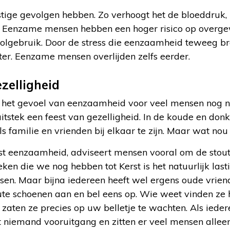
ige gevolgen hebben. Zo verhoogt het de bloeddruk, 
. Eenzame mensen hebben een hoger risico op overgew
olgebruik. Door de stress die eenzaamheid teweeg bre
r. Eenzame mensen overlijden zelfs eerder.
zelligheid
 het gevoel van eenzaamheid voor veel mensen nog n
 uitstek een feest van gezelligheid. In de koude en do
ls familie en vrienden bij elkaar te zijn. Maar wat no
list eenzaamheid, adviseert mensen vooral om de stou
eken die we nog hebben tot Kerst is het natuurlijk las
en. Maar bijna iedereen heeft wel ergens oude vriend
ute schoenen aan en bel eens op. Wie weet vinden ze 
 zaten ze precies op uw belletje te wachten. Als ied
kt niemand vooruitgang en zitten er veel mensen alleen