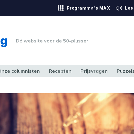
Programma's MAX
Lee
Dé website voor de 50-plusser
Onze columnisten
Recepten
Prijsvragen
Puzzel
ERK & RECHT
GEZONDHEID & SPORT
HUIS, TUIN & HOBBY
MEDIA & 