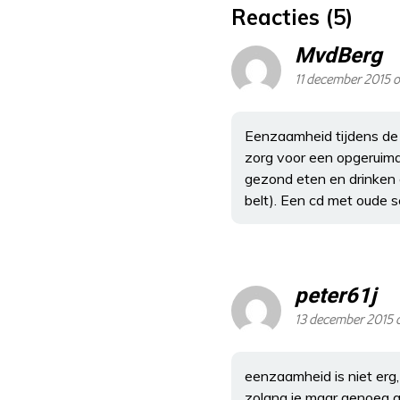
Reacties (5)
MvdBerg
11 december 2015 
Eenzaamheid tijdens de 
zorg voor een opgeruimd 
gezond eten en drinken en
belt). Een cd met oude 
peter61j
13 december 2015 
eenzaamheid is niet erg,
zolang je maar genoeg af