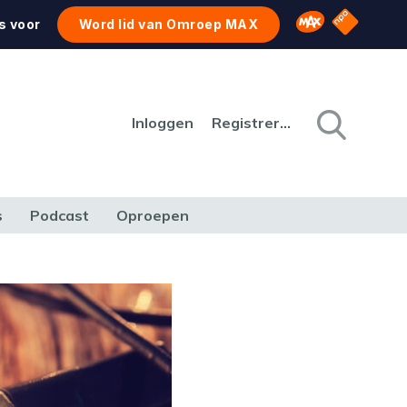
NPO Star
Omroep MAX
s voor
Word lid van Omroep MAX
Inloggen
Registreren
s
Podcast
Oproepen
CULTUUR
NATUUR & MILIEU
REIZEN & VERKEER