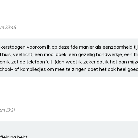
om 23:48
kerstdagen voorkom ik op dezelfde manier als eenzaamheid tij
huis, veel licht, een mooi boek, een gezellig handwerkje, een 
 ik zet de telefoon ‘uit’ (dan weet ik zeker dat ik het aan mijze
school- of kampliedjes om mee te zingen doet het ook heel goed
om 13:31
leiding hebt.