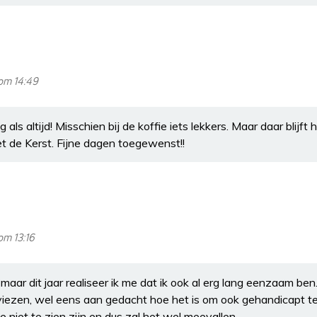
om 14:49
s altijd! Misschien bij de koffie iets lekkers. Maar daar blijft
 met de Kerst. Fijne dagen toegewenst!!
om 13:16
n maar dit jaar realiseer ik me dat ik ook al erg lang eenzaam ben
iezen, wel eens aan gedacht hoe het is om ook gehandicapt te
 niet te zien zijn en dus zal het wel meevallen.