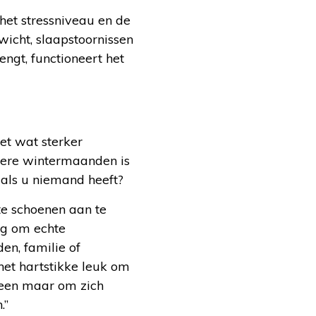
het stressniveau en de
icht, slaapstoornissen
ngt, functioneert het
et wat sterker
nkere wintermaanden is
u als u niemand heeft?
te schoenen aan te
tig om echte
en, familie of
het hartstikke leuk om
ereen maar om zich
.”