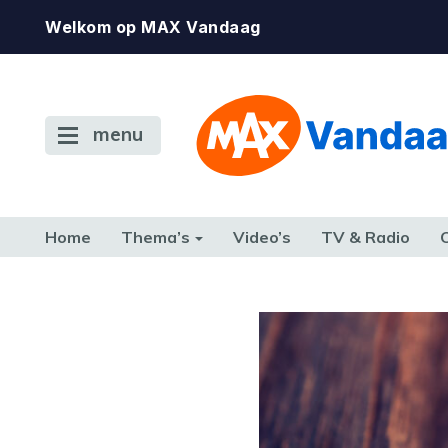
Welkom op MAX Vandaag
menu
Home
Thema’s
Video’s
TV & Radio
CONSUMENT
ETEN & DRINKEN
FAMILIE & RELATIE
GELD, W
TERUG NAAR TOEN