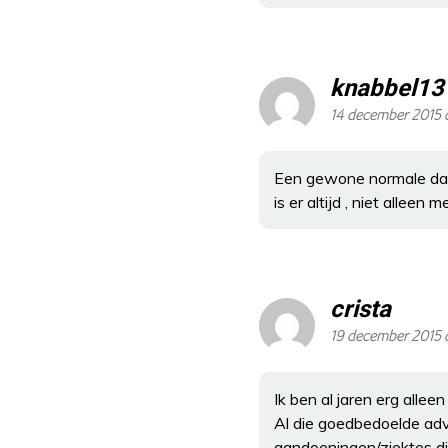
knabbel13
14 december 2015 
Een gewone normale dag al
is er altijd , niet alleen
crista
19 december 2015 
Ik ben al jaren erg allee
Al die goedbedoelde adv
aandoeningen/ziektes die