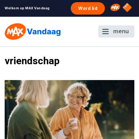
NPO S
Omroep 
Word lid
Welkom op MAX Vandaag
menu
vriendschap