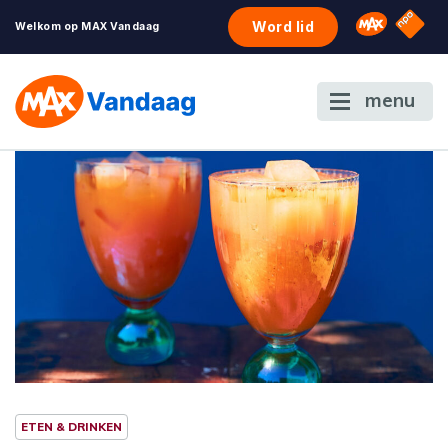
NPO S
Omroep 
Word lid
Welkom op MAX Vandaag
menu
ETEN & DRINKEN