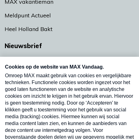
MAX vakantieman
Meldpunt Actueel
Heel Holland Bakt
Nieuwsbrief
Neem hier een gratis abonnement op onze
nieuwsbrief. Elke vrijdag- en dinsdagochtend in
uw mailbox.
Verzend