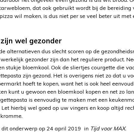
tarwebloem, dat ook gebruikt wordt bij de bereiding 
izza wil maken, is dus niet per se veel beter uit me
zijn wel gezonder
alternatieven dus slecht scoren op de gezondheidsme
werkelijk gezonder zijn dan het reguliere product. Ne
len stukje bloemkool. Ook de sliertjes courgette die 
epasta zijn gezond. Het is overigens niet zo dat u v
permarkt hoeft te kopen, want het is ook heel eenvoudi
ken kunt u gewoon een bloemkool kopen en net zo lan
ourgettepasta is eenvoudig te maken met een keukenma
. Let hierbij wel goed op uw vingers en koop altijd rec
n kromme.
t dit onderwerp op 24 april 2019 in
Tijd voor MAX
.