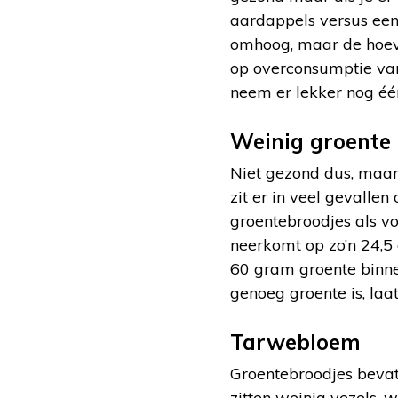
aardappels versus een 
omhoog, maar de hoeve
op overconsumptie van 
neem er lekker nog één
Weinig groente
Niet gezond dus, maar
zit er in veel gevalle
groentebroodjes als v
neerkomt op zo’n 24,5
60 gram groente binnen
genoeg groente is, laat
Tarwebloem
Groentebroodjes bevat
zitten weinig vezels,