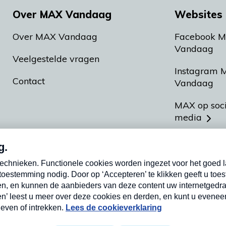
Over MAX Vandaag
Websites 
Over MAX Vandaag
Facebook 
Vandaag
Veelgestelde vragen
Instagram 
Contact
Vandaag
MAX op soc
media
MAX vakan
Meldpunt A
Heel Hollan