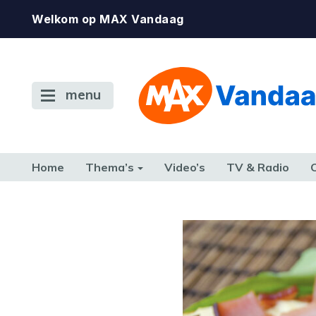
Welkom op MAX Vandaag
menu
Home
Thema’s
Video’s
TV & Radio
CONSUMENT
ETEN & DRINKEN
FAMILIE & RELATIE
GELD, W
TERUG NAAR TOEN