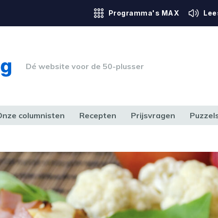
Programma's MAX
Lee
Dé website voor de 50-plusser
Onze columnisten
Recepten
Prijsvragen
Puzzel
ERK & RECHT
GEZONDHEID & SPORT
HUIS, TUIN & HOBBY
MEDIA & 