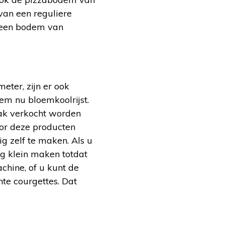
van een reguliere
t een bodem van
ter, zijn er ook
em nu bloemkoolrijst.
vaak verkocht worden
oor deze producten
g zelf te maken. Als u
g klein maken totdat
chine, of u kunt de
hte courgettes. Dat