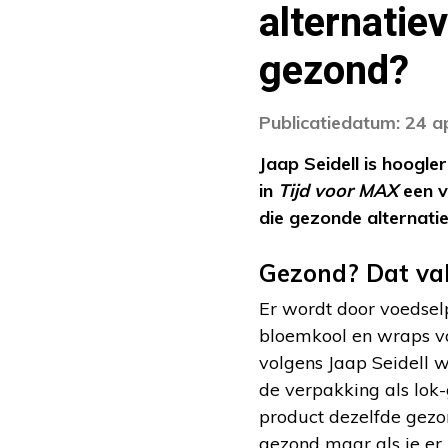
alternatie
gezond?
Publicatiedatum: 24 a
Jaap Seidell is hoogl
in
Tijd voor MAX
een v
die gezonde alternati
Gezond? Dat va
Er wordt door voedse
bloemkool en wraps van
volgens Jaap Seidell w
de verpakking als lok-
product dezelfde gezond
gezond maar als je er 