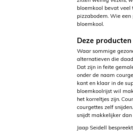
bloemkool bevat veel 
pizzabodem. Wie een p
bloemkool.
Deze producten 
Waar sommige gezonde 
alternatieven die daad
Dat zijn in feite gema
onder de naam courgett
kant en klaar in de su
bloemkoolrijst wil ma
het korreltjes zijn. C
courgettes zelf snijden
snijdt makkelijker da
Jaap Seidell bespreek