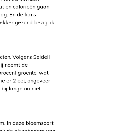
out en calorieën gaan
aag. En de kans
lekker gezond bezig, ik
ten. Volgens Seidell
Hij noemt de
rocent groente, wat
e er 2 eet, ongeveer
bij lange na niet
m. In deze bloemsoort
 Ook de pizzabodem van