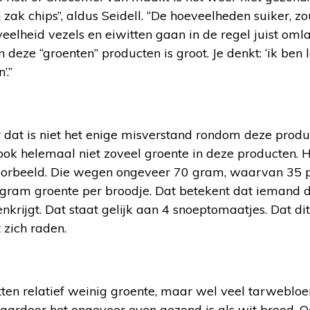
zak chips”, aldus Seidell. “De hoeveelheden suiker, z
elheid vezels en eiwitten gaan in de regel juist oml
deze “groenten” producten is groot. Je denkt: ‘ik ben 
’.”
 dat is niet het enige misverstand rondom deze produc
n ook helemaal niet zoveel groente in deze producten. 
oorbeeld. Die wegen ongeveer 70 gram, waarvan 35 p
 gram groente per broodje. Dat betekent dat iemand di
krijgt. Dat staat gelijk aan 4 snoeptomaatjes. Dat dit 
 zich raden.
ten relatief weinig groente, maar wel veel tarwebloe
 waardoor het ongeveer even gezond is als wit brood.