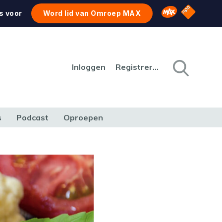
NPO Star
Omroep MAX
s voor
Word lid van Omroep MAX
Inloggen
Registreren
s
Podcast
Oproepen
CULTUUR
NATUUR & MILIEU
REIZEN & VERKEER