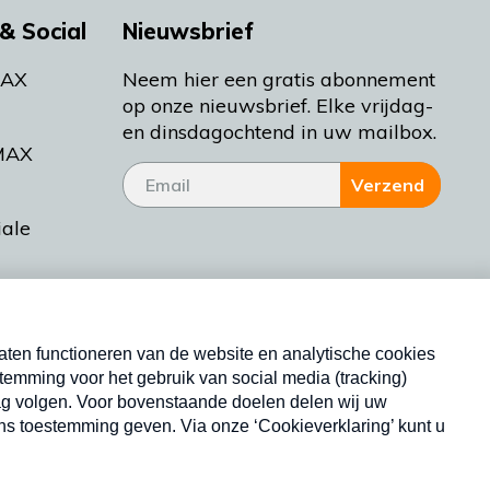
& Social
Nieuwsbrief
MAX
Neem hier een gratis abonnement
op onze nieuwsbrief. Elke vrijdag-
en dinsdagochtend in uw mailbox.
MAX
Verzend
iale
tieman
ctueel
Nieuwsbrief
d Bakt
Neem hier een gratis abonnement op onze
nieuwsbrief. Elke vrijdag- en dinsdagochtend in uw
mailbox.