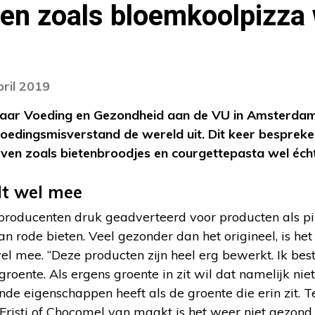
ven zoals bloemkoolpizza 
pril 2019
eraar Voeding en Gezondheid aan de VU in Amsterdam.
oedingsmisverstand de wereld uit. Dit keer besprek
even zoals bietenbroodjes en courgettepasta wel éch
lt wel mee
lproducenten druk geadverteerd voor producten als 
 rode bieten. Veel gezonder dan het origineel, is het 
el mee. “Deze producten zijn heel erg bewerkt. Ik be
groente. Als ergens groente in zit wil dat namelijk nie
e eigenschappen heeft als de groente die erin zit. Ter 
Fristi of Chocomel van maakt is het weer niet gezond.