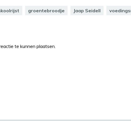
koolrijst
groentebroodje
Jaap Seidell
voedings
eactie te kunnen plaatsen.