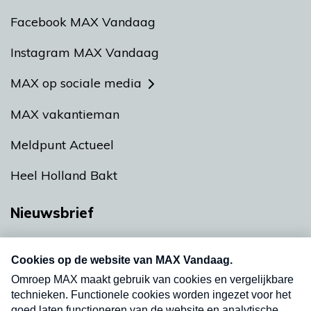
Facebook MAX Vandaag
Instagram MAX Vandaag
MAX op sociale media
MAX vakantieman
Meldpunt Actueel
Heel Holland Bakt
Nieuwsbrief
Neem hier een gratis abonnement op onze
nieuwsbrief. Elke vrijdag- en dinsdagochtend in
uw mailbox.
Verzend