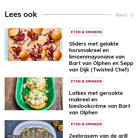
Lees ook
Meer
ETEN & DRINKEN
Sliders met gelakte
horsmakreel en
limoenmayonaise van
Bart van Olphen en Sepp
van Dijk (Twisted Chef)
ETEN & DRINKEN
Latkes met gerookte
makreel en
bieslookcrème van Bart
van Olphen
ETEN & DRINKEN
Zeebrasem van de grill