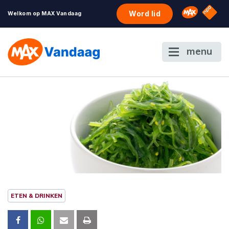
NPO S
Omroep 
Word lid
Welkom op MAX Vandaag
menu
ETEN & DRINKEN