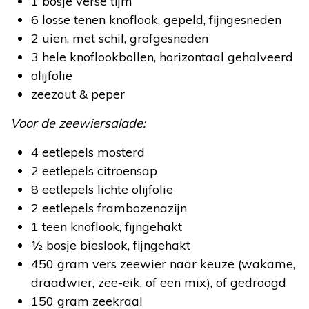
1 bosje verse tijm
6 losse tenen knoflook, gepeld, fijngesneden
2 uien, met schil, grofgesneden
3 hele knoflookbollen, horizontaal gehalveerd
olijfolie
zeezout & peper
Voor de zeewiersalade:
4 eetlepels mosterd
2 eetlepels citroensap
8 eetlepels lichte olijfolie
2 eetlepels frambozenazijn
1 teen knoflook, fijngehakt
½ bosje bieslook, fijngehakt
450 gram vers zeewier naar keuze (wakame,
draadwier, zee-eik, of een mix), of gedroogd
150 gram zeekraal