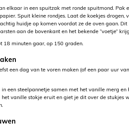
an elkaar in een spuitzak met ronde spuitmond. Pak 
pier. Spuit kleine rondjes. Laat de koekjes drogen, 
achtig huidje op komen voordat ze de oven gaan. Dit 
arsten aan de bovenkant en het bekende “voetje” krij
ot 18 minuten gaar, op 150 graden.
maken
liefst een dag van te voren maken (of een paar uur va
n een steelpannetje samen met het vanille merg en he
het vanille stokje eruit en giet je dit over de stukjes w
n.
uwen