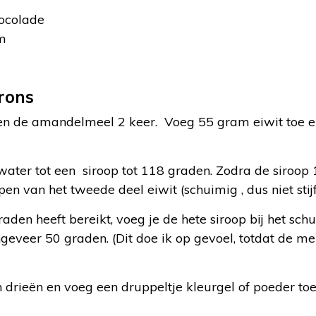
ocolade
m
rons
en de amandelmeel 2 keer. Voeg 55 gram eiwit toe 
water tot een siroop tot 118 graden. Zodra de siroop 
n van het tweede deel eiwit (schuimig , dus niet stijf
aden heeft bereikt, voeg je de hete siroop bij het sch
ngeveer 50 graden. (Dit doe ik op gevoel, totdat de 
 drieën en voeg een druppeltje kleurgel of poeder toe