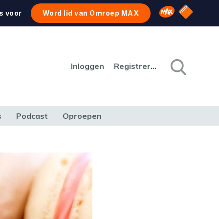
NPO Star
Omroep MAX
s voor
Word lid van Omroep MAX
Inloggen
Registreren
s
Podcast
Oproepen
CULTUUR
NATUUR & MILIEU
REIZEN & VERKEER