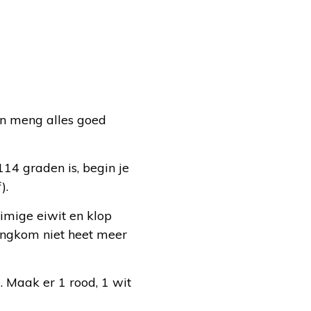
en meng alles goed
114 graden is, begin je
).
uimige eiwit en klop
mengkom niet heet meer
. Maak er 1 rood, 1 wit