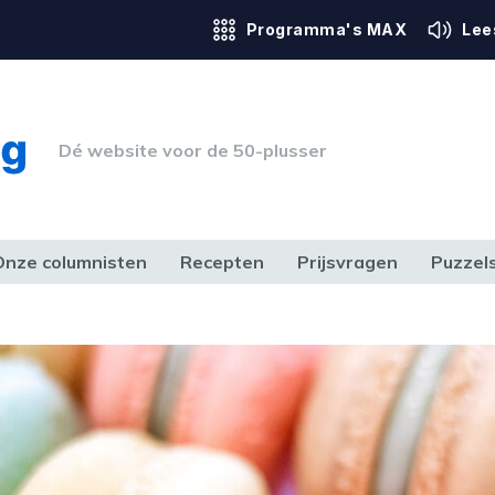
Programma's MAX
Lee
Dé website voor de 50-plusser
Onze columnisten
Recepten
Prijsvragen
Puzzel
ERK & RECHT
GEZONDHEID & SPORT
HUIS, TUIN & HOBBY
MEDIA & 