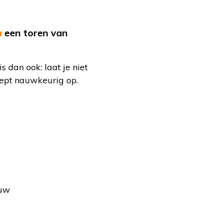
a
een toren van
 dan ook: laat je niet
cept nauwkeurig op.
auw