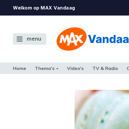
Welkom op MAX Vandaag
menu
Home
Thema’s
Video’s
TV & Radio
CONSUMENT
ETEN & DRINKEN
FAMILIE & RELATIE
GELD, W
TERUG NAAR TOEN