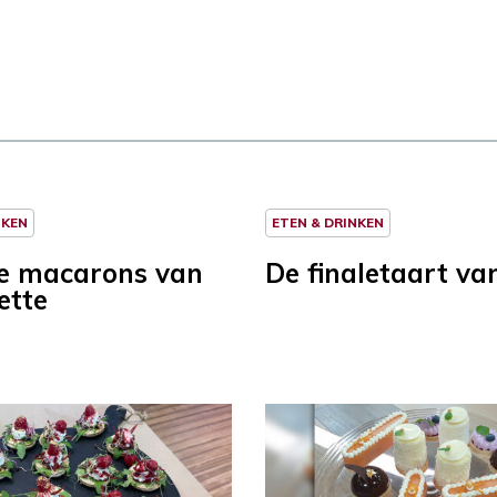
NKEN
ETEN & DRINKEN
e macarons van
De finaletaart va
ette