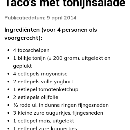
Taco’s met tonijnsalade
Publicatiedatum: 9 april 2014
Ingrediënten (voor 4 personen als
voorgerecht):
4 tacoschelpen
1 blikje tonijn (± 200 gram), uitgelekt en
geplukt
4 eetlepels mayonaise
2 eetlepels volle yoghurt
1 eetlepel tomatenketchup
2 eetlepels olijfolie
½ rode ui, in dunne ringen fijngesneden
3 kleine zure augurkjes, fijngesneden
1 eetlepel maïs, uitgelekt
1 eetlepel zure kappertjes