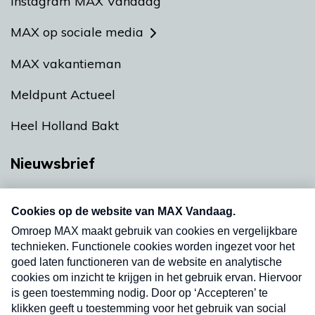
Instagram MAX Vandaag
MAX op sociale media
MAX vakantieman
Meldpunt Actueel
Heel Holland Bakt
Nieuwsbrief
Neem hier een gratis abonnement op onze
nieuwsbrief. Elke vrijdag- en dinsdagochtend in
uw mailbox.
Verzend