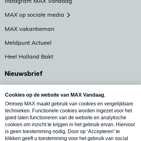
Instagram MAX Vandaag
MAX op sociale media
MAX vakantieman
Meldpunt Actueel
Heel Holland Bakt
Nieuwsbrief
Neem hier een gratis abonnement op onze
nieuwsbrief. Elke vrijdag- en dinsdagochtend in
uw mailbox.
Verzend