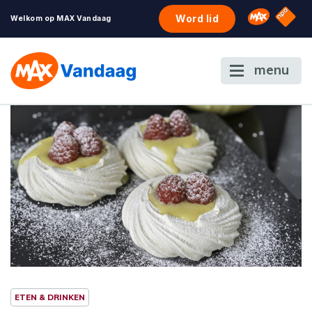
NPO S
Omroep 
Word lid
Welkom op MAX Vandaag
menu
ETEN & DRINKEN