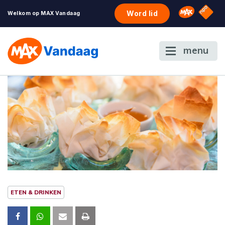
NPO S
Omroep 
Word lid
Welkom op MAX Vandaag
menu
ETEN & DRINKEN