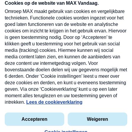
nieuwsbrief. Elke vrijdag- en dinsdagochtend in
uw mailbox.
Verzend
Nieuwsbrief
Neem hier een gratis abonnement op onze
nieuwsbrief. Elke vrijdag- en dinsdagochtend in uw
mailbox.
Contact
Algemene voorwaarden
Privacyverklaring
Cookieverklaring
Kwetsbaarheid melden
privacyverklaring
Copyright © 2026 MAX Vandaag -
Omroep MAX