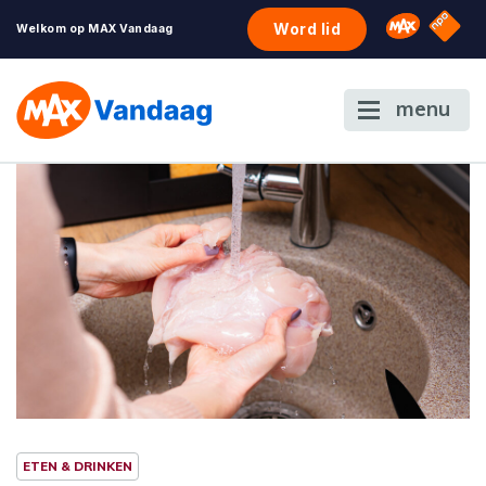
NPO S
Omroep 
Word lid
Welkom op MAX Vandaag
menu
ETEN & DRINKEN