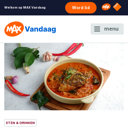
NPO S
Omroep 
Word lid
Welkom op MAX Vandaag
menu
ETEN & DRINKEN