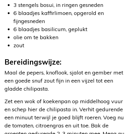
3 stengels bosui, in ringen gesneden
6 blaadjes kaffirlimoen, opgerold en
fijngesneden
6 blaadjes basilicum, geplukt
olie om te bakken
zout
Bereidingswijze:
Maal de pepers, knoflook, sjalot en gember met
een goede snuf zout fijn in een vijzel tot een
gladde chilipasta.
Zet een wok of koekenpan op middelhoog vuur
en schep hier de chilipasta in. Verhit gedurende
een minuut terwijl je goed blijft roeren. Voeg nu
de tomaten, citroengras en uit toe. Bak de
groenten gedurende 2-3 minuten mee. Meng nu